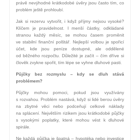
právě nevýhodné krátkodobé úvěry jsou často tím, co
problém ještě prohloubí.
Jak si rezervu vytvořit, i když příjmy nejsou vysoké?
Klíčem je pravidelnost. I menší částky, odkládané
stranou každý měsíc, se mohou časem proměnit
ve stabilní finanční polštář. Nejlepší volbou je spořicí
účet, kde jsou peníze dostupné, ale oddělené
od běžného rozpočtu. Důležité je začít – čím dříve si
člověk zvykne spořit, tím lépe se vyhne dluhové pasti.
Půjčky bez rozmyslu – kdy se dluh stává
problémem?
Půjčky mohou pomoci, pokud jsou využívány
s rozvahou. Problém nastává, když si lidé berou úvěry
na zbytné věci nebo podceňují celkové náklady
na splácení. Největším rizikem jsou krátkodobé půjčky
s vysokými poplatky, které mohou vést k dluhové
spirále.
Ne každá půjčka je špatná – hypotéka nebo investice