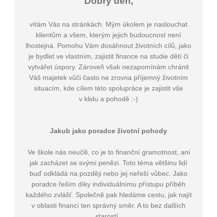
Dobrý den,
vítám Vás na stránkách. Mým úkolem je naslouchat
klientům a všem, kterým jejich budoucnost není
lhostejná. Pomohu Vám dosáhnout životních cílů, jako
je bydlet ve vlastním, zajistit finance na studie dětí či
vytvářet úspory. Zároveň však nezapomínám chránit
Váš majetek vůči často ne zrovna příjemný životním
situacím, kde cílem této spolupráce je zajistit vše
v klidu a pohodě :-)
Jakub jako poradce životní pohody
Ve škole nás neučili, co je to finanční gramotnost, ani
jak zacházet se svými penězi. Toto téma většinu lidí
buď odkládá na později nebo jej neřeší vůbec. Jako
poradce řeším díky individuálnímu přístupu příběh
každého zvlášť. Společně pak hledáme cestu, jak najít
v oblasti financí ten správný směr. A to bez dalších
starostí.