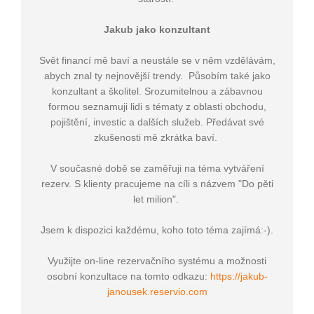
Jakub jako konzultant
Svět financí mě baví a neustále se v něm vzdělávám,
abych znal ty nejnovější trendy. Působím také jako
konzultant a školitel. Srozumitelnou a zábavnou
formou seznamuji lidi s tématy z oblasti obchodu,
pojištění, investic a dalších služeb. Předávat své
zkušenosti mě zkrátka baví.
V současné době se zaměřuji na téma vytváření
rezerv. S klienty pracujeme na cíli s názvem "Do pěti
let milion".
Jsem k dispozici každému, koho toto téma zajímá:-).
Využijte on-line rezervačního systému a možnosti
osobní konzultace na tomto odkazu:
https://jakub-
janousek.reservio.com