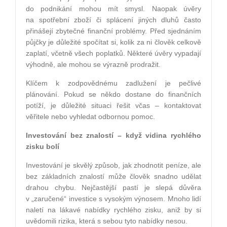
do podnikání mohou mít smysl. Naopak úvěry
na spotřební zboží či splácení jiných dluhů často
přinášejí zbytečné finanční problémy. Před sjednáním
půjčky je důležité spočítat si, kolik za ni člověk celkově
zaplatí, včetně všech poplatků. Některé úvěry vypadají
výhodně, ale mohou se výrazně prodražit.
Klíčem k zodpovědnému zadlužení je pečlivé
plánování. Pokud se někdo dostane do finančních
potíží, je důležité situaci řešit včas – kontaktovat
věřitele nebo vyhledat odbornou pomoc.
Investování bez znalostí – když vidina rychlého
zisku bolí
Investování je skvělý způsob, jak zhodnotit peníze, ale
bez základních znalostí může člověk snadno udělat
drahou chybu. Nejčastější pastí je slepá důvěra
v „zaručené“ investice s vysokým výnosem. Mnoho lidí
naletí na lákavé nabídky rychlého zisku, aniž by si
uvědomili rizika, která s sebou tyto nabídky nesou.