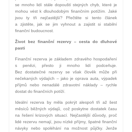
se mnoho lidí stále dopouští stejných chyb, které je
mohou vést k dlouhodobým finančním potížím. Jaké
jsou ty tři nejčastější? Přečtěte si tento článek
a zjistěte, jak se jim vyhnout a zajistit si stabilní
finanční budoucnost.
Život bez finanční rezervy – cesta do dluhové
pasti
Finanční rezerva je základem zdravého hospodaření
s penězi, přesto ji mnoho lidí podceňuje.
Bez dostatečné rezervy se však člověk může při
nečekaných výdajích – jako je oprava auta, výpadek
příjmů nebo nenadálé zdravotní náklady – rychle
dostat do finančních potíží.
Ideální rezerva by měla pokrýt alespoň tři až šest
měsíců běžných výdajů, což poskytne dostatek času
na řešení krizových situací. Nejčastější důvody, proč
lidé rezervu nemají, jsou nízké příjmy, špatné finanční
návyky nebo spoléhání na možnost půjčky. Jenže