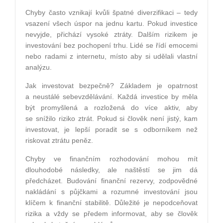
Chyby často vznikají kvůli špatné diverzifikaci – tedy
vsazení všech úspor na jednu kartu. Pokud investice
nevyjde, přichází vysoké ztráty. Dalším rizikem je
investování bez pochopení trhu. Lidé se řídí emocemi
nebo radami z internetu, místo aby si udělali vlastní
analýzu.
Jak investovat bezpečně? Základem je opatrnost
a neustálé sebevzdělávání. Každá investice by měla
být promyšlená a rozložená do více aktiv, aby
se snížilo riziko ztrát. Pokud si člověk není jistý, kam
investovat, je lepší poradit se s odborníkem než
riskovat ztrátu peněz.
Chyby ve finančním rozhodování mohou mít
dlouhodobé následky, ale naštěstí se jim dá
předcházet. Budování finanční rezervy, zodpovědné
nakládání s půjčkami a rozumné investování jsou
klíčem k finanční stabilitě. Důležité je nepodceňovat
rizika a vždy se předem informovat, aby se člověk