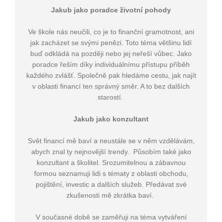
Jakub jako poradce životní pohody
Ve škole nás neučili, co je to finanční gramotnost, ani
jak zacházet se svými penězi. Toto téma většinu lidí
buď odkládá na později nebo jej neřeší vůbec. Jako
poradce řeším díky individuálnímu přístupu příběh
každého zvlášť. Společně pak hledáme cestu, jak najít
v oblasti financí ten správný směr. A to bez dalších
starostí.
Jakub jako konzultant
Svět financí mě baví a neustále se v něm vzdělávám,
abych znal ty nejnovější trendy. Působím také jako
konzultant a školitel. Srozumitelnou a zábavnou
formou seznamuji lidi s tématy z oblasti obchodu,
pojištění, investic a dalších služeb. Předávat své
zkušenosti mě zkrátka baví.
V současné době se zaměřuji na téma vytváření