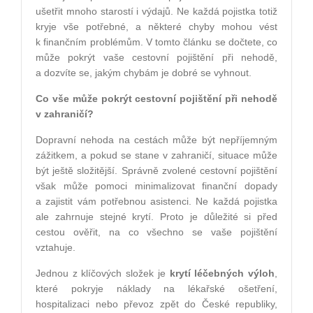
ušetřit mnoho starostí i výdajů. Ne každá pojistka totiž
kryje vše potřebné, a některé chyby mohou vést
k finančním problémům. V tomto článku se dočtete, co
může pokrýt vaše cestovní pojištění při nehodě,
a dozvíte se, jakým chybám je dobré se vyhnout.
Co vše může pokrýt cestovní pojištění při nehodě
v zahraničí?
Dopravní nehoda na cestách může být nepříjemným
zážitkem, a pokud se stane v zahraničí, situace může
být ještě složitější. Správně zvolené cestovní pojištění
však může pomoci minimalizovat finanční dopady
a zajistit vám potřebnou asistenci. Ne každá pojistka
ale zahrnuje stejné krytí. Proto je důležité si před
cestou ověřit, na co všechno se vaše pojištění
vztahuje.
Jednou z klíčových složek je
krytí léčebných výloh
,
které pokryje náklady na lékařské ošetření,
hospitalizaci nebo převoz zpět do České republiky,