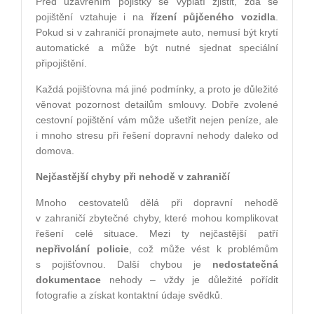
Před uzavřením pojistky se vyplatí zjistit, zda se
pojištění vztahuje i na
řízení půjčeného vozidla
.
Pokud si v zahraničí pronajmete auto, nemusí být krytí
automatické a může být nutné sjednat speciální
připojištění.
Každá pojišťovna má jiné podmínky, a proto je důležité
věnovat pozornost detailům smlouvy. Dobře zvolené
cestovní pojištění vám může ušetřit nejen peníze, ale
i mnoho stresu při řešení dopravní nehody daleko od
domova.
Nejčastější chyby při nehodě v zahraničí
Mnoho cestovatelů dělá při dopravní nehodě
v zahraničí zbytečné chyby, které mohou komplikovat
řešení celé situace. Mezi ty nejčastější patří
nepřivolání policie
, což může vést k problémům
s pojišťovnou. Další chybou je
nedostatečná
dokumentace
nehody – vždy je důležité pořídit
fotografie a získat kontaktní údaje svědků.