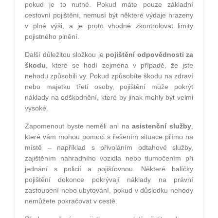
pokud je to nutné. Pokud máte pouze základní
cestovní pojištění, nemusí být některé výdaje hrazeny
v plné výši, a je proto vhodné zkontrolovat limity
pojistného plnění.
Další důležitou složkou je
pojištění odpovědnosti za
škodu
, které se hodí zejména v případě, že jste
nehodu způsobili vy. Pokud způsobíte škodu na zdraví
nebo majetku třetí osoby, pojištění může pokrýt
náklady na odškodnění, které by jinak mohly být velmi
vysoké.
Zapomenout byste neměli ani na
asistenční služby
,
které vám mohou pomoci s řešením situace přímo na
místě – například s přivoláním odtahové služby,
zajištěním náhradního vozidla nebo tlumočením při
jednání s policií a pojišťovnou. Některé balíčky
pojištění dokonce pokrývají náklady na právní
zastoupení nebo ubytování, pokud v důsledku nehody
nemůžete pokračovat v cestě.