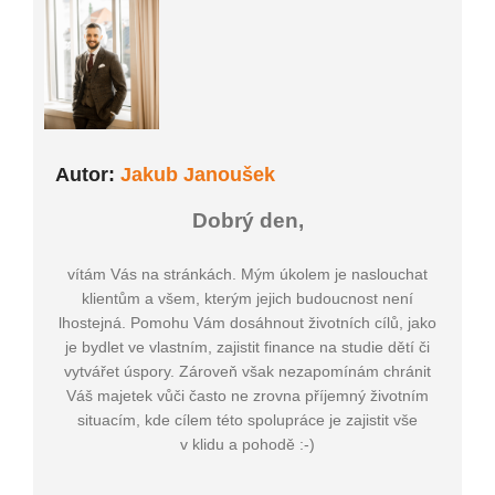
Autor:
Jakub Janoušek
Dobrý den,
vítám Vás na stránkách. Mým úkolem je naslouchat
klientům a všem, kterým jejich budoucnost není
lhostejná. Pomohu Vám dosáhnout životních cílů, jako
je bydlet ve vlastním, zajistit finance na studie dětí či
vytvářet úspory. Zároveň však nezapomínám chránit
Váš majetek vůči často ne zrovna příjemný životním
situacím, kde cílem této spolupráce je zajistit vše
v klidu a pohodě :-)