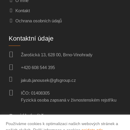
O mně
Kontakt
Ochrana osobních údajů
Kontaktní údaje
Žarošická 13, 628 00, Brno-Vinohrady
+420 608 544 395
jakub.janousek@gfsgroup.cz
IČO: 01408305
Fyzická osoba zapsaná v živnostenském rejstříku
Sociální sítě
Používáme cookies k optimalizaci našich webových stránek a