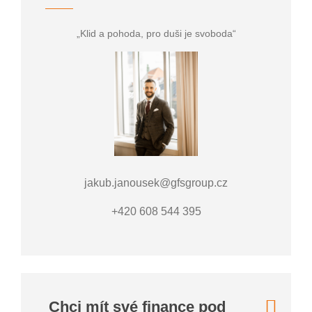
„Klid a pohoda, pro duši je svoboda“
jakub.janousek@gfsgroup.cz
+420 608 544 395
Chci mít své finance pod