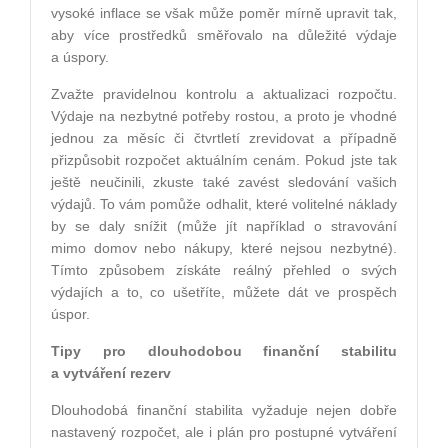
vysoké inflace se však může poměr mírně upravit tak,
aby více prostředků směřovalo na důležité výdaje
a úspory.
Zvažte pravidelnou kontrolu a aktualizaci rozpočtu.
Výdaje na nezbytné potřeby rostou, a proto je vhodné
jednou za měsíc či čtvrtletí zrevidovat a případně
přizpůsobit rozpočet aktuálním cenám. Pokud jste tak
ještě neučinili, zkuste také zavést sledování vašich
výdajů. To vám pomůže odhalit, které volitelné náklady
by se daly snížit (může jít například o stravování
mimo domov nebo nákupy, které nejsou nezbytné).
Tímto způsobem získáte reálný přehled o svých
výdajích a to, co ušetříte, můžete dát ve prospěch
úspor.
Tipy pro dlouhodobou finanční stabilitu
a vytváření rezerv
Dlouhodobá finanční stabilita vyžaduje nejen dobře
nastavený rozpočet, ale i plán pro postupné vytváření