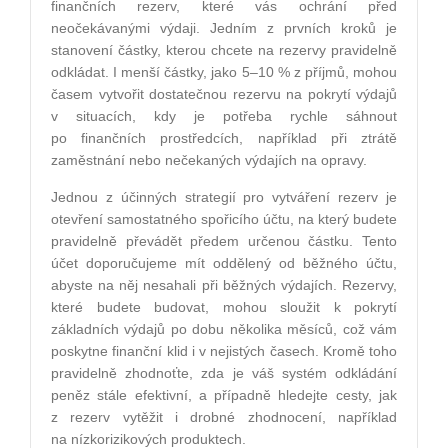
finančních rezerv, které vás ochrání před
neočekávanými výdaji. Jedním z prvních kroků je
stanovení částky, kterou chcete na rezervy pravidelně
odkládat. I menší částky, jako 5–10 % z příjmů, mohou
časem vytvořit dostatečnou rezervu na pokrytí výdajů
v situacích, kdy je potřeba rychle sáhnout
po finančních prostředcích, například při ztrátě
zaměstnání nebo nečekaných výdajích na opravy.
Jednou z účinných strategií pro vytváření rezerv je
otevření samostatného spořicího účtu, na který budete
pravidelně převádět předem určenou částku. Tento
účet doporučujeme mít oddělený od běžného účtu,
abyste na něj nesahali při běžných výdajích. Rezervy,
které budete budovat, mohou sloužit k pokrytí
základních výdajů po dobu několika měsíců, což vám
poskytne finanční klid i v nejistých časech. Kromě toho
pravidelně zhodnoťte, zda je váš systém odkládání
peněz stále efektivní, a případně hledejte cesty, jak
z rezerv vytěžit i drobné zhodnocení, například
na nízkorizikových produktech.