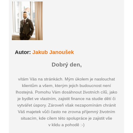
Autor:
Jakub Janoušek
Dobrý den,
vítám Vás na stránkách. Mým úkolem je naslouchat
klientům a všem, kterým jejich budoucnost není
lhostejná. Pomohu Vám dosáhnout životních cílů, jako
je bydlet ve vlastním, zajistit finance na studie dětí či
vytvářet úspory. Zároveň však nezapomínám chránit
Váš majetek vůči často ne zrovna příjemný životním
situacím, kde cílem této spolupráce je zajistit vše
v klidu a pohodě :-)