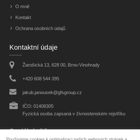
O mně
Kontakt
Ochrana osobních údajů
Kontaktní údaje
Žarošická 13, 628 00, Brno-Vinohrady
+420 608 544 395
jakub.janousek@gfsgroup.cz
IČO: 01408305
Fyzická osoba zapsaná v živnostenském rejstříku
Sociální sítě
Používáme cookies k optimalizaci našich webových stránek a