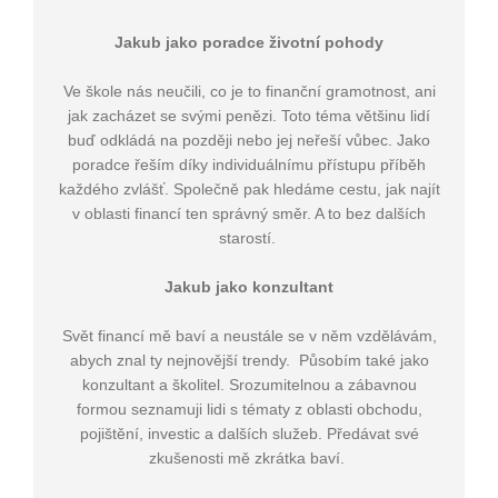
Jakub jako poradce životní pohody
Ve škole nás neučili, co je to finanční gramotnost, ani
jak zacházet se svými penězi. Toto téma většinu lidí
buď odkládá na později nebo jej neřeší vůbec. Jako
poradce řeším díky individuálnímu přístupu příběh
každého zvlášť. Společně pak hledáme cestu, jak najít
v oblasti financí ten správný směr. A to bez dalších
starostí.
Jakub jako konzultant
Svět financí mě baví a neustále se v něm vzdělávám,
abych znal ty nejnovější trendy. Působím také jako
konzultant a školitel. Srozumitelnou a zábavnou
formou seznamuji lidi s tématy z oblasti obchodu,
pojištění, investic a dalších služeb. Předávat své
zkušenosti mě zkrátka baví.