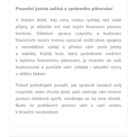
Finanční jistota začíná u správného plánování
V dnešní době, kdy ceny rostou rychleji než naše
příjmy, je důležité mít nad svými financemi pevnou
kontrolu. Efektivní správa rozpočtu a budování
finančních rezerv mohou výrazně snížit stres spojený
s nenadálými výdaji a přinést vám pocit jistoty
a stability. Každý krok, který podniknete směrem
k lepšímu finančnímu plánování, je investicí do vaší
budoucnosti a pomůže vám zvládat i aktuální výzvy
s větším klidem.
Pokud potřebujete poradit, jak správně nastavit svůj
rozpočet, nebo chcete zjistit, jaké nástroje vám mohou
pomoci efektivně spořit, neváhejte se na mne obrátit.
Bude mi potěšením pomoci vám s vaší cestou
k finanční nezávislosti.