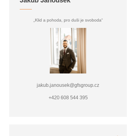
Jakub Janoušek
„Klid a pohoda, pro duši je svoboda“
jakub.janousek@gfsgroup.cz
+420 608 544 395