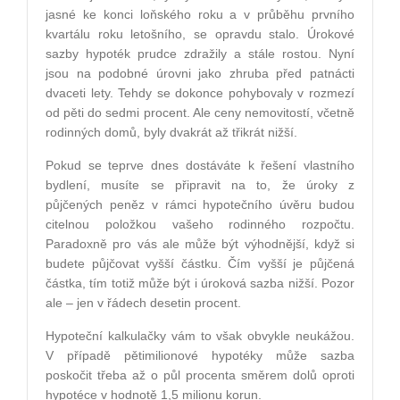
jasné ke konci loňského roku a v průběhu prvního
kvartálu roku letošního, se opravdu stalo. Úrokové
sazby hypoték prudce zdražily a stále rostou. Nyní
jsou na podobné úrovni jako zhruba před patnácti
dvaceti lety. Tehdy se dokonce pohybovaly v rozmezí
od pěti do sedmi procent. Ale ceny nemovitostí, včetně
rodinných domů, byly dvakrát až třikrát nižší.
Pokud se teprve dnes dostáváte k řešení vlastního
bydlení, musíte se připravit na to, že úroky z
půjčených peněz v rámci hypotečního úvěru budou
citelnou položkou vašeho rodinného rozpočtu.
Paradoxně pro vás ale může být výhodnější, když si
budete půjčovat vyšší částku. Čím vyšší je půjčená
částka, tím totiž může být i úroková sazba nižší. Pozor
ale – jen v řádech desetin procent.
Hypoteční kalkulačky vám to však obvykle neukážou.
V případě pětimilionové hypotéky může sazba
poskočit třeba až o půl procenta směrem dolů oproti
hypotéce v hodnotě 1,5 milionu korun.