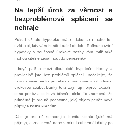
Na lepší úrok za věrnost a
bezproblémové splácení se
nehraje
Pokud už ale hypotéku máte, dokonce mnoho let,
ověřte si, kdy vám končí fixační období. Refinancování
hypotéky a současné úrokové sazby vám totiž také
mohou citelně zasáhnout do peněženky.
I když patříte mezi dlouholeté hypoteční klienty a
pravidelně jste bez problémů spláceli, nečekejte, že
vám dá vaše banka při refinancování úvěru výhodnější
úrokovou sazbu. Banky totiž zajímají nejprve aktuální
cena peněz a celková bilanční čísla. To znamená, že
primárně je pro ně podstatné, jaký objem peněz nově
půjčily a kolika klientům.
Dále je pro ně rozhodující bonita klienta (jaké má
příjmy), a zda nemá nebo v minulosti neměl dluhy po