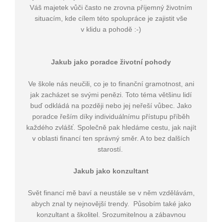
Váš majetek vůči často ne zrovna příjemný životním
situacím, kde cílem této spolupráce je zajistit vše
v klidu a pohodě :-)
Jakub jako poradce životní pohody
Ve škole nás neučili, co je to finanční gramotnost, ani
jak zacházet se svými penězi. Toto téma většinu lidí
buď odkládá na později nebo jej neřeší vůbec. Jako
poradce řeším díky individuálnímu přístupu příběh
každého zvlášť. Společně pak hledáme cestu, jak najít
v oblasti financí ten správný směr. A to bez dalších
starostí.
Jakub jako konzultant
Svět financí mě baví a neustále se v něm vzdělávám,
abych znal ty nejnovější trendy. Působím také jako
konzultant a školitel. Srozumitelnou a zábavnou