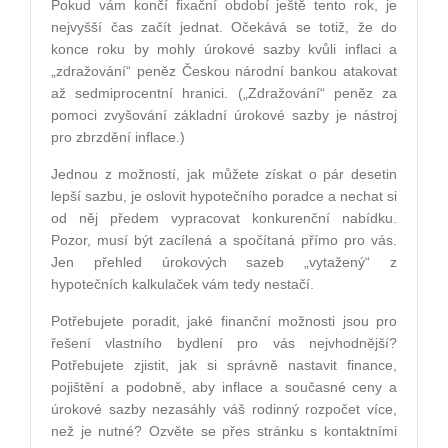
Pokud vám končí fixační období ještě tento rok, je
nejvyšší čas začít jednat. Očekává se totiž, že do
konce roku by mohly úrokové sazby kvůli inflaci a
„zdražování“ peněz Českou národní bankou atakovat
až sedmiprocentní hranici. („Zdražování“ peněz za
pomoci zvyšování základní úrokové sazby je nástroj
pro zbrzdění inflace.)
Jednou z možností, jak můžete získat o pár desetin
lepší sazbu, je oslovit hypotečního poradce a nechat si
od něj předem vypracovat konkurenční nabídku.
Pozor, musí být zacílená a spočítaná přímo pro vás.
Jen přehled úrokových sazeb „vytažený“ z
hypotečních kalkulaček vám tedy nestačí.
Potřebujete poradit, jaké finanční možnosti jsou pro
řešení vlastního bydlení pro vás nejvhodnější?
Potřebujete zjistit, jak si správně nastavit finance,
pojištění a podobně, aby inflace a současné ceny a
úrokové sazby nezasáhly váš rodinný rozpočet více,
než je nutné? Ozvěte se přes stránku s kontaktními