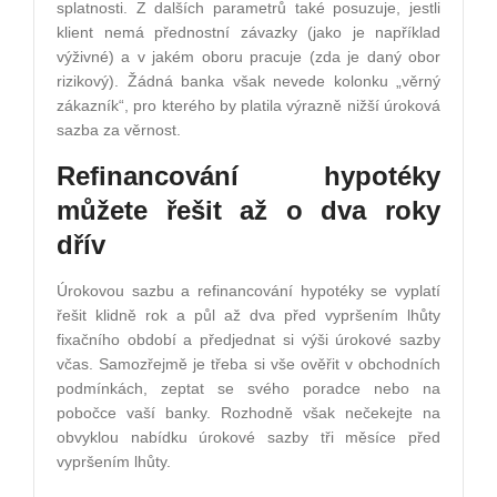
splatnosti. Z dalších parametrů také posuzuje, jestli
klient nemá přednostní závazky (jako je například
výživné) a v jakém oboru pracuje (zda je daný obor
rizikový). Žádná banka však nevede kolonku „věrný
zákazník“, pro kterého by platila výrazně nižší úroková
sazba za věrnost.
Refinancování hypotéky
můžete řešit až o dva roky
dřív
Úrokovou sazbu a refinancování hypotéky se vyplatí
řešit klidně rok a půl až dva před vypršením lhůty
fixačního období a předjednat si výši úrokové sazby
včas. Samozřejmě je třeba si vše ověřit v obchodních
podmínkách, zeptat se svého poradce nebo na
pobočce vaší banky. Rozhodně však nečekejte na
obvyklou nabídku úrokové sazby tři měsíce před
vypršením lhůty.