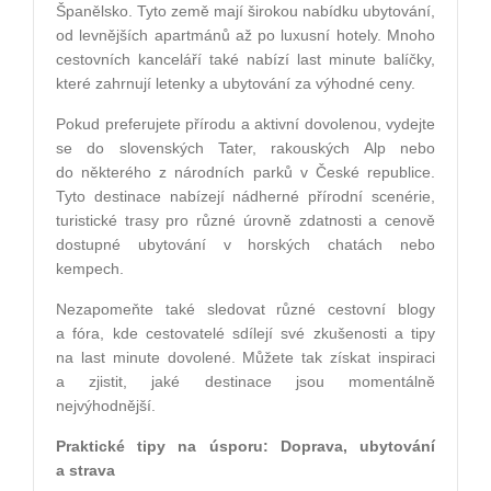
Španělsko. Tyto země mají širokou nabídku ubytování,
od levnějších apartmánů až po luxusní hotely. Mnoho
cestovních kanceláří také nabízí last minute balíčky,
které zahrnují letenky a ubytování za výhodné ceny.
Pokud preferujete přírodu a aktivní dovolenou, vydejte
se do slovenských Tater, rakouských Alp nebo
do některého z národních parků v České republice.
Tyto destinace nabízejí nádherné přírodní scenérie,
turistické trasy pro různé úrovně zdatnosti a cenově
dostupné ubytování v horských chatách nebo
kempech.
Nezapomeňte také sledovat různé cestovní blogy
a fóra, kde cestovatelé sdílejí své zkušenosti a tipy
na last minute dovolené. Můžete tak získat inspiraci
a zjistit, jaké destinace jsou momentálně
nejvýhodnější.
Praktické tipy na úsporu: Doprava, ubytování
a strava