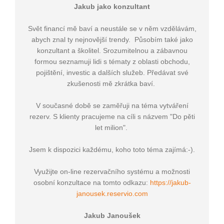
Jakub jako konzultant
Svět financí mě baví a neustále se v něm vzdělávám,
abych znal ty nejnovější trendy. Působím také jako
konzultant a školitel. Srozumitelnou a zábavnou
formou seznamuji lidi s tématy z oblasti obchodu,
pojištění, investic a dalších služeb. Předávat své
zkušenosti mě zkrátka baví.
V současné době se zaměřuji na téma vytváření
rezerv. S klienty pracujeme na cíli s názvem "Do pěti
let milion".
Jsem k dispozici každému, koho toto téma zajímá:-).
Využijte on-line rezervačního systému a možnosti
osobní konzultace na tomto odkazu:
https://jakub-
janousek.reservio.com
Jakub Janoušek