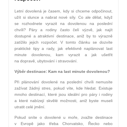
Letní dovolená je časem, kdy si chceme odpočinout,
užít si slunce a nabrat nové síly. Co ale dělat, když
se rozhodnete vyrazit na dovolenou na poslední
chvíli? Páry a rodiny často čelí výzvě, jak najít
dostupné a atraktivní destinace, aniž by to výrazně
zatížilo jejich rozpočet. V tomto článku se dozvíte
praktické tipy a rady, jak efektivně naplánovat last
minute dovolenou, kam vyrazit a jak ušetřit
na dopravě, ubytování i stravování.
Výběr destinace: Kam na last minute dovolenou?
Při plánování dovolené na poslední chvíli nemusíte
zažívat žádný stres, pokud víte, kde hledat. Existuje
mnoho destinací, které jsou ideální pro páry i rodiny
a které nabízejí skvělé možnosti, aniž byste museli
utratit celé jmění.
Pokud sníte o dovolené u moře, zvažte destinace
v Evropě jako třeba Chorvatsko, Řecko nebo