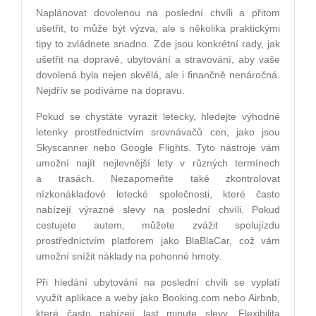
Naplánovat dovolenou na poslední chvíli a přitom
ušetřit, to může být výzva, ale s několika praktickými
tipy to zvládnete snadno. Zde jsou konkrétní rady, jak
ušetřit na dopravě, ubytování a stravování, aby vaše
dovolená byla nejen skvělá, ale i finančně nenáročná.
Nejdřív se podíváme na dopravu.
Pokud se chystáte vyrazit letecky, hledejte výhodné
letenky prostřednictvím srovnávačů cen, jako jsou
Skyscanner nebo Google Flights. Tyto nástroje vám
umožní najít nejlevnější lety v různých termínech
a trasách. Nezapomeňte také zkontrolovat
nízkonákladové letecké společnosti, které často
nabízejí výrazné slevy na poslední chvíli. Pokud
cestujete autem, můžete zvážit spolujízdu
prostřednictvím platforem jako BlaBlaCar, což vám
umožní snížit náklady na pohonné hmoty.
Při hledání ubytování na poslední chvíli se vyplatí
využít aplikace a weby jako Booking.com nebo Airbnb,
které často nabízejí last minute slevy. Flexibilita