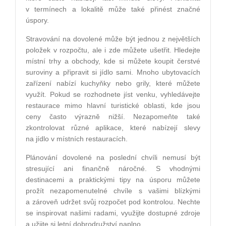
v termínech a lokalitě může také přinést značné
úspory.
Stravování na dovolené může být jednou z největších
položek v rozpočtu, ale i zde můžete ušetřit. Hledejte
místní trhy a obchody, kde si můžete koupit čerstvé
suroviny a připravit si jídlo sami. Mnoho ubytovacích
zařízení nabízí kuchyňky nebo grily, které můžete
využít. Pokud se rozhodnete jíst venku, vyhledávejte
restaurace mimo hlavní turistické oblasti, kde jsou
ceny často výrazně nižší. Nezapomeňte také
zkontrolovat různé aplikace, které nabízejí slevy
na jídlo v místních restauracích.
Plánování dovolené na poslední chvíli nemusí být
stresující ani finančně náročné. S vhodnými
destinacemi a praktickými tipy na úsporu můžete
prožít nezapomenutelné chvíle s vašimi blízkými
a zároveň udržet svůj rozpočet pod kontrolou. Nechte
se inspirovat našimi radami, využijte dostupné zdroje
a užijte si letní dobrodružství naplno.