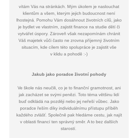
vítám Vás na stránkách. Mým úkolem je naslouchat
klientům a všem, kterým jejich budoucnost není
lhostejná. Pomohu Vám dosáhnout životních cílů, jako
je bydlet ve vlastním, zajistit finance na studie dětí či
vytvářet úspory. Zároveň však nezapomínám chránit
Váš majetek vůči často ne zrovna příjemný životním
situacím, kde cílem této spolupráce je zajistit vše
v klidu a pohodě :-)
Jakub jako poradce životní pohody
Ve škole nás neučili, co je to finanční gramotnost, ani
jak zacházet se svými penězi. Toto téma většinu lidí
buď odkládá na později nebo jej neřeší vůbec. Jako
poradce řeším díky individuálnímu přístupu příběh
každého zvlášť. Společně pak hledáme cestu, jak najít
v oblasti financí ten správný směr. A to bez dalších
starostí.