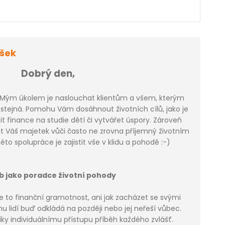
šek
Dobrý den,
 Mým úkolem je naslouchat klientům a všem, kterým
ostejná. Pomohu Vám dosáhnout životních cílů, jako je
tit finance na studie dětí či vytvářet úspory. Zároveň
 Váš majetek vůči často ne zrovna příjemný životním
éto spolupráce je zajistit vše v klidu a pohodě :-)
b jako poradce životní pohody
 je to finanční gramotnost, ani jak zacházet se svými
u lidí buď odkládá na později nebo jej neřeší vůbec.
ky individuálnímu přístupu příběh každého zvlášť.