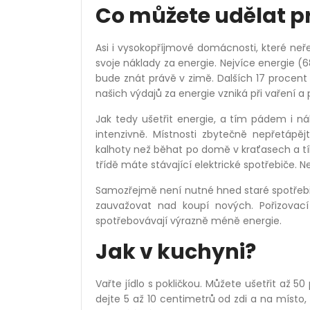
Co můžete udělat pr
Asi i vysokopříjmové domácnosti, které neřeší
svoje náklady za energie. Nejvíce energie (
bude znát právě v zimě. Dalších 17 procent 
našich výdajů za energie vzniká při vaření a 
Jak tedy ušetřit energie, a tím pádem i n
intenzivně. Místnosti zbytečně nepřetápě
kalhoty než běhat po domě v kraťasech a tílku
třídě máte stávající elektrické spotřebiče. 
Samozřejmě není nutné hned staré spotřebiče
zauvažovat nad koupí nových. Pořizovací 
spotřebovávají výrazně méně energie.
Jak v kuchyni?
Vařte jídlo s pokličkou. Můžete ušetřit až 50
dejte 5 až 10 centimetrů od zdi a na místo,