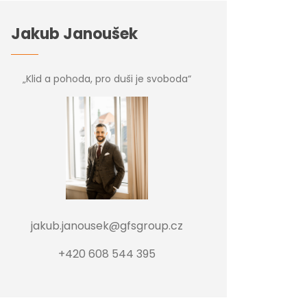
Jakub Janoušek
„Klid a pohoda, pro duši je svoboda“
jakub.janousek@gfsgroup.cz
+420 608 544 395