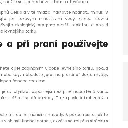
ky, snažte se ji nenechávat dlouho otevřenou.
tupňů Celsia a v té mrazicí nastavte hodnotu minus 18
ujte jen takovým množstvím vody, kterou zrovna
žívejte ekologický program s nižší teplotou, a pokud
 levnějšího tarifu.
e a při praní používejte
hnete opět zapínáním v době levnějšího tarifu, pokud
í, nebo když nebudete „prát na prázdno“. Jak u myčky,
do doporučeného maxima.
e až čtyřikrát úspornější než plně napuštěná vana,
ím snížíte i spotřebu vody. Ta za poslední rok zdražila
eple a s co nejmenšími náklady. A pokud řešíte, jak to
v oblasti financí poradit, ozvěte se mi přes stránku s