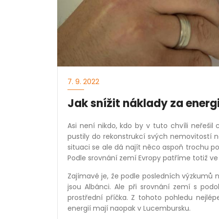
7. 9. 2022
Jak snížit náklady za energ
Asi není nikdo, kdo by v tuto chvíli neřeši
pustily do rekonstrukcí svých nemovitostí 
situaci se ale dá najít něco aspoň trochu po
Podle srovnání zemí Evropy patříme totiž v
Zajímavé je, že podle posledních výzkumů ne
jsou Albánci. Ale při srovnání zemí s pod
prostřední příčka. Z tohoto pohledu nejlé
energií mají naopak v Lucembursku.