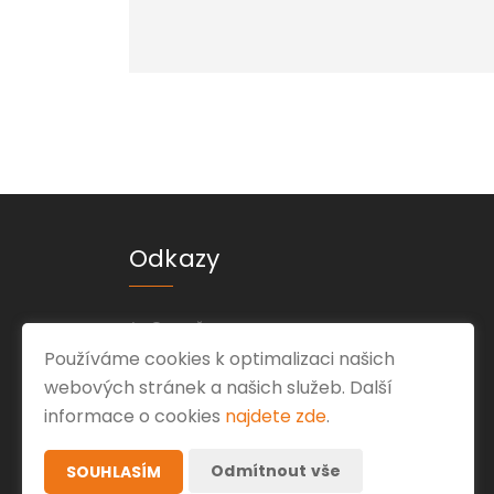
Odkazy
O mně
Používáme cookies k optimalizaci našich
Kontakt
webových stránek a našich služeb. Další
Ochrana osobních údajů
informace o cookies
najdete zde
.
Odmítnout vše
SOUHLASÍM