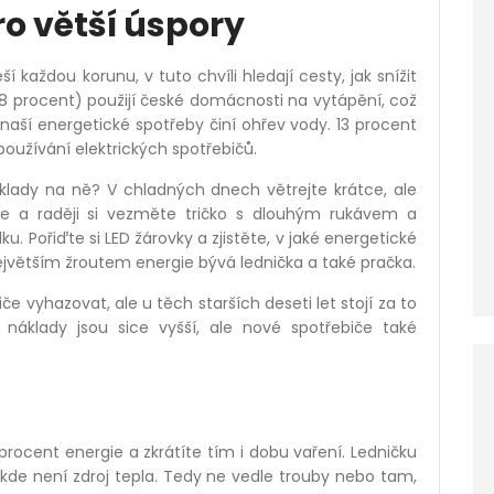
o větší úspory
 každou korunu, v tuto chvíli hledají cesty, jak snížit
68 procent) použijí české domácnosti na vytápění, což
naší energetické spotřeby činí ohřev vody. 13 procent
používání elektrických spotřebičů.
áklady na ně? V chladných dnech větrejte krátce, ale
jte a raději si vezměte tričko s dlouhým rukávem a
. Pořiďte si LED žárovky a zjistěte, v jaké energetické
Největším žroutem energie bývá lednička a také pračka.
 vyhazovat, ale u těch starších deseti let stojí za to
náklady jsou sice vyšší, ale nové spotřebiče také
 procent energie a zkrátíte tím i dobu vaření. Ledničku
 kde není zdroj tepla. Tedy ne vedle trouby nebo tam,