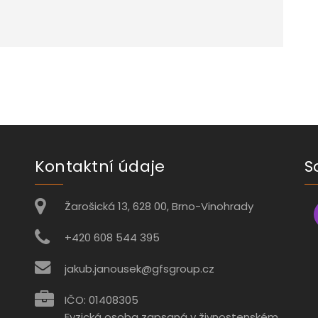
Kontaktní údaje
S
Žarošická 13, 628 00, Brno-Vinohrady
+420 608 544 395
jakub.janousek@gfsgroup.cz
IČO: 01408305
Fyzická osoba zapsaná v živnostenském