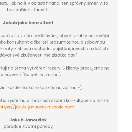
u, jak najít v oblasti financí ten správný směr. A to
bez dalších starostí.
Jakub jako konzultant
eustále se v něm vzdělávám, abych znal ty nejnovější
ko konzultant a školitel. Srozumitelnou a zábavnou
ématy z oblasti obchodu, pojištění, investic a dalších
edávat své zkušenosti mě zkrátka baví.
uji na téma vytváření rezerv. S klienty pracujeme na
li s názvem "Do pěti let milion".
zici každému, koho toto téma zajímá:-).
čního systému a možnosti osobní konzultace na tomto
https://jakub-janousek.reservio.com
Jakub Janoušek
poradce životní pohody