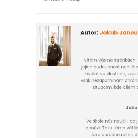
Autor:
Jakub Janou
vítám Vás na stránkách.
jejich budoucnost není lh
bydlet ve vlastním, zajis
však nezapomínám chránit
situacím, kde cílem t
Jaku
Ve škole nás neučili, co
penězi. Toto téma většin
Jako poradce řeším dí