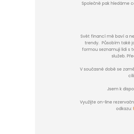
Společně pak hledáme cest
Svět financí mě baví a n
trendy. Působím také ja
formou seznamuji lidi s t
služeb. Př
V současné době se zaměř
cí
Jsem k dispo
Využijte on-line rezerva
odkazu: