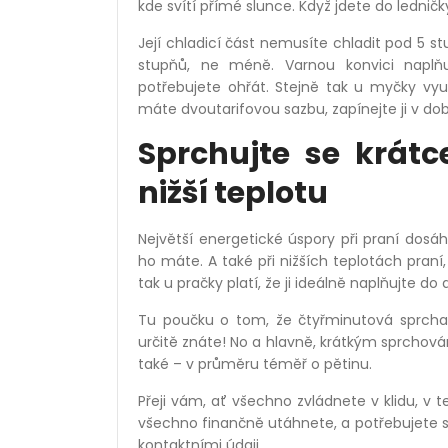
kde svítí přímé slunce. Když jdete do lednič
Její chladicí část nemusíte chladit pod 5 s
stupňů, ne méně. Varnou konvici naplň
potřebujete ohřát. Stejně tak u myčky vyu
máte dvoutarifovou sazbu, zapínejte ji v době
Sprchujte se krátc
nižší teplotu
Největší energetické úspory při praní dosá
ho máte. A také při nižších teplotách pran
tak u pračky platí, že ji ideálně naplňujte 
Tu poučku o tom, že čtyřminutová sprcha j
určitě znáte! No a hlavně, krátkým sprchován
také – v průměru téměř o pětinu.
Přeji vám, ať všechno zvládnete v klidu, v t
všechno finančně utáhnete, a potřebujete se 
kontaktními údaji.