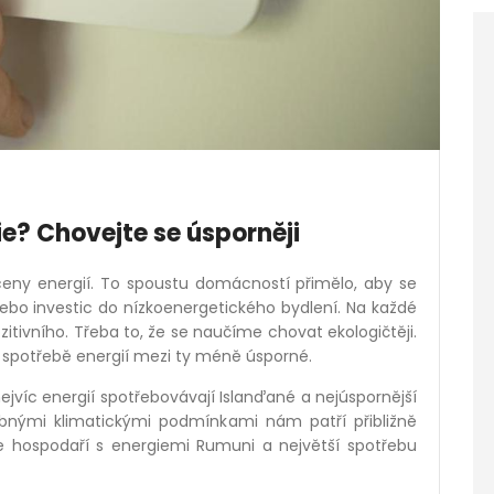
ie? Chovejte se úsporněji
l ceny energií. To spoustu domácností přimělo, aby se
nebo investic do nízkoenergetického bydlení. Na každé
zitivního. Třeba to, že se naučíme chovat ekologičtěji.
e spotřebě energií mezi ty méně úsporné.
jvíc energií spotřebovávají Islanďané a nejúspornější
obnými klimatickými podmínkami nám patří přibližně
pe hospodaří s energiemi Rumuni a největší spotřebu