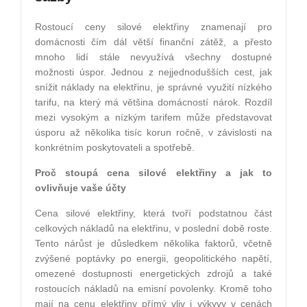
Rostoucí ceny silové elektřiny znamenají pro
domácnosti čím dál větší finanční zátěž, a přesto
mnoho lidí stále nevyužívá všechny dostupné
možnosti úspor. Jednou z nejjednodušších cest, jak
snížit náklady na elektřinu, je správné využití nízkého
tarifu, na který má většina domácností nárok. Rozdíl
mezi vysokým a nízkým tarifem může představovat
úsporu až několika tisíc korun ročně, v závislosti na
konkrétním poskytovateli a spotřebě.
Proč stoupá cena silové elektřiny a jak to
ovlivňuje vaše účty
Cena silové elektřiny, která tvoří podstatnou část
celkových nákladů na elektřinu, v poslední době roste.
Tento nárůst je důsledkem několika faktorů, včetně
zvýšené poptávky po energii, geopolitického napětí,
omezené dostupnosti energetických zdrojů a také
rostoucích nákladů na emisní povolenky. Kromě toho
mají na cenu elektřiny přímý vliv i výkyvy v cenách