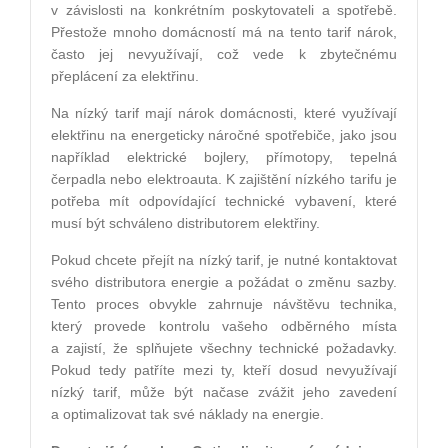
v závislosti na konkrétním poskytovateli a spotřebě.
Přestože mnoho domácností má na tento tarif nárok,
často jej nevyužívají, což vede k zbytečnému
přeplácení za elektřinu.
Na nízký tarif mají nárok domácnosti, které využívají
elektřinu na energeticky náročné spotřebiče, jako jsou
například elektrické bojlery, přímotopy, tepelná
čerpadla nebo elektroauta. K zajištění nízkého tarifu je
potřeba mít odpovídající technické vybavení, které
musí být schváleno distributorem elektřiny.
Pokud chcete přejít na nízký tarif, je nutné kontaktovat
svého distributora energie a požádat o změnu sazby.
Tento proces obvykle zahrnuje návštěvu technika,
který provede kontrolu vašeho odběrného místa
a zajistí, že splňujete všechny technické požadavky.
Pokud tedy patříte mezi ty, kteří dosud nevyužívají
nízký tarif, může být načase zvážit jeho zavedení
a optimalizovat tak své náklady na energie.