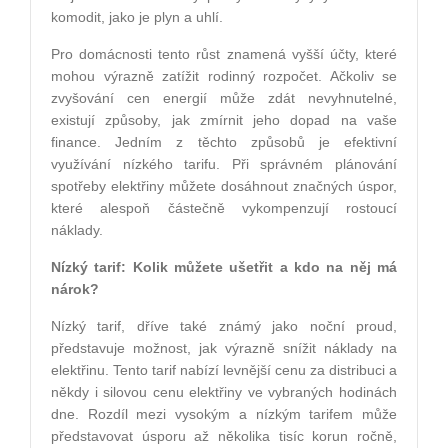
komodit, jako je plyn a uhlí.
Pro domácnosti tento růst znamená vyšší účty, které
mohou výrazně zatížit rodinný rozpočet. Ačkoliv se
zvyšování cen energií může zdát nevyhnutelné,
existují způsoby, jak zmírnit jeho dopad na vaše
finance. Jedním z těchto způsobů je efektivní
využívání nízkého tarifu. Při správném plánování
spotřeby elektřiny můžete dosáhnout značných úspor,
které alespoň částečně vykompenzují rostoucí
náklady.
Nízký tarif: Kolik můžete ušetřit a kdo na něj má
nárok?
Nízký tarif, dříve také známý jako noční proud,
představuje možnost, jak výrazně snížit náklady na
elektřinu. Tento tarif nabízí levnější cenu za distribuci a
někdy i silovou cenu elektřiny ve vybraných hodinách
dne. Rozdíl mezi vysokým a nízkým tarifem může
představovat úsporu až několika tisíc korun ročně,