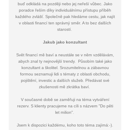
buď odkládá na později nebo jej neřeší vůbec. Jako
poradce řeším díky individuálnímu přístupu příběh
každého zvlášť. Společně pak hledáme cestu, jak najít
v oblasti financí ten správný směr. A to bez dalších
starostí.
Jakub jako konzultant
Svět financí mě baví a neustále se v něm vzdělávám,
abych znal ty nejnovější trendy. Působím také jako
konzultant a školitel. Srozumitelnou a zábavnou
formou seznamuji lidi s tématy z oblasti obchodu,
pojištění, investic a dalších služeb. Předávat své
zkušenosti mě zkrátka baví.
V současné době se zaměřuji na téma vytváření
rezerv. S klienty pracujeme na cíli s názvem "Do pěti
let milion".
Jsem k dispozici každému, koho toto téma zajímá:-).