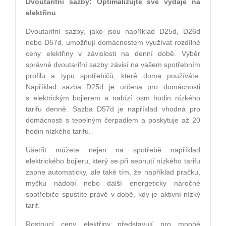
Dvoutarifní sazby: Optimalizujte své výdaje na
elektřinu
Dvoutarifní sazby, jako jsou například D25d, D26d
nebo D57d, umožňují domácnostem využívat rozdílné
ceny elektřiny v závislosti na denní době. Výběr
správné dvoutarifní sazby závisí na vašem spotřebním
profilu a typu spotřebičů, které doma používáte.
Například sazba D25d je určena pro domácnosti
s elektrickým bojlerem a nabízí osm hodin nízkého
tarifu denně. Sazba D57d je například vhodná pro
domácnosti s tepelným čerpadlem a poskytuje až 20
hodin nízkého tarifu.
Ušetřit můžete nejen na spotřebě například
elektrického bojleru, který se při sepnutí nízkého tarifu
zapne automaticky, ale také tím, že například pračku,
myčku nádobí nebo další energeticky náročné
spotřebiče spustíte právě v době, kdy je aktivní nízký
tarif.
Rostoucí ceny elektřiny představují pro mnohé