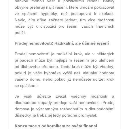
bankou mohou vést k pozitivnímu řešení. Banky
obvykle preferují najít řešení, které umožní pokračovat
ve splácení hypotéky, než postupovat k exekuci.
Navíc, čím dříve začnete jednat, tím více možností
může být k dispozici pro řešení vašich finančních
potíží.
Prodej nemovitosti: Radikální, ale účinné řešení
Prodej nemovitosti je radikální krok, ale v některých
případech může být nejlepším řešením pro ulehčení
od dluhového břemene. Tento krok může být vhodný,
pokud je vaše hypotéka vyšší než aktuální hodnota
vašeho domu, nebo pokud již nemůžete udržet krok
se splátkami.
Je však důležité zvážit všechny možnosti a
dlouhodobé dopady prodeje vaší nemovitosti. Prodej
domova je významným rozhodnutím s dlouhodobými
důsledky, je třeba jej tedy pořádně promyslet.
Konzultace s odborníkem ze světa financí