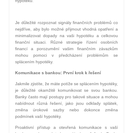
hypotéku.
Je důležité rozpoznat signály finančních problémů co
nejdříve, aby bylo možné přijmout vhodná opatření a
minimalizovat dopady na vaši hypotéku a celkovou
finanční situaci. Různé strategie řízení osobních
financí a porozumění vašim finančním závazkům
mohou pomoci v předcházení problémům se
splácením hypotéky.
Komunikace s bankou: První krok k řešení
Jakmile zjistíte, že máte potíže se splácením hypotéky,
je důležité okamžitě komunikovat se svou bankou.
Banky často mají postupy pro takové situace a mohou
nabídnout různá řešení, jako jsou odklady splátek,
změna úrokové sazby nebo dokonce změna
podmínek vaší hypotéky.
Proaktivní přístup a otevřená komunikace s vaší