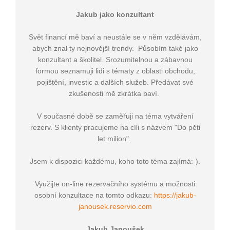
Jakub jako konzultant
Svět financí mě baví a neustále se v něm vzdělávám,
abych znal ty nejnovější trendy. Působím také jako
konzultant a školitel. Srozumitelnou a zábavnou
formou seznamuji lidi s tématy z oblasti obchodu,
pojištění, investic a dalších služeb. Předávat své
zkušenosti mě zkrátka baví.
V současné době se zaměřuji na téma vytváření
rezerv. S klienty pracujeme na cíli s názvem "Do pěti
let milion".
Jsem k dispozici každému, koho toto téma zajímá:-).
Využijte on-line rezervačního systému a možnosti
osobní konzultace na tomto odkazu:
https://jakub-
janousek.reservio.com
Jakub Janoušek