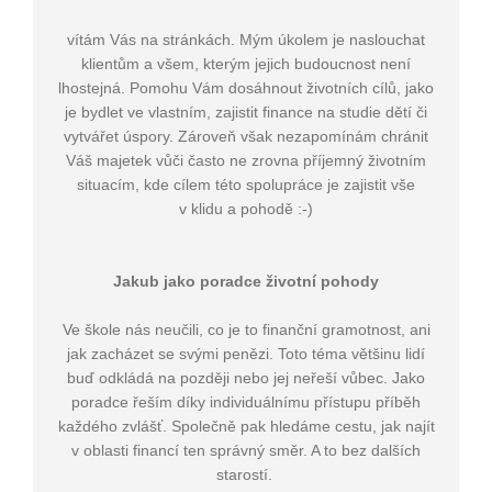
vítám Vás na stránkách. Mým úkolem je naslouchat
klientům a všem, kterým jejich budoucnost není
lhostejná. Pomohu Vám dosáhnout životních cílů, jako
je bydlet ve vlastním, zajistit finance na studie dětí či
vytvářet úspory. Zároveň však nezapomínám chránit
Váš majetek vůči často ne zrovna příjemný životním
situacím, kde cílem této spolupráce je zajistit vše
v klidu a pohodě :-)
Jakub jako poradce životní pohody
Ve škole nás neučili, co je to finanční gramotnost, ani
jak zacházet se svými penězi. Toto téma většinu lidí
buď odkládá na později nebo jej neřeší vůbec. Jako
poradce řeším díky individuálnímu přístupu příběh
každého zvlášť. Společně pak hledáme cestu, jak najít
v oblasti financí ten správný směr. A to bez dalších
starostí.