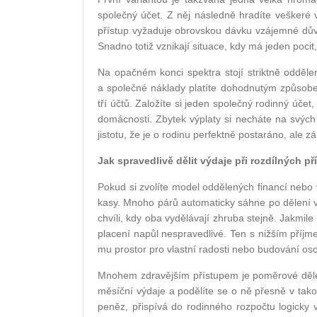
společný účet. Z něj následně hradíte veškeré 
přístup vyžaduje obrovskou dávku vzájemné dův
Snadno totiž vznikají situace, kdy má jeden pocit
Na opačném konci spektra stojí striktně odděle
a společné náklady platíte dohodnutým způsob
tří účtů. Založíte si jeden společný rodinný úče
domácnosti. Zbytek výplaty si necháte na svýc
jistotu, že je o rodinu perfektně postaráno, ale 
Jak spravedlivě dělit výdaje při rozdílných p
Pokud si zvolíte model oddělených financí nebo v
kasy. Mnoho párů automaticky sáhne po dělení v
chvíli, kdy oba vydělávají zhruba stejně. Jakmil
placení napůl nespravedlivé. Ten s nižším pří
mu prostor pro vlastní radosti nebo budování os
Mnohem zdravějším přístupem je poměrové dělení
měsíční výdaje a podělíte se o ně přesně v tak
peněz, přispívá do rodinného rozpočtu logicky v