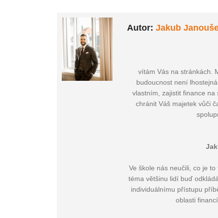
Autor:
Jakub Janouš
vítám Vás na stránkách. 
budoucnost není lhostejná
vlastním, zajistit finance 
chránit Váš majetek vůči č
spolupr
Jak
Ve škole nás neučili, co je t
téma většinu lidí buď odklád
individuálnímu přístupu příb
oblasti financ