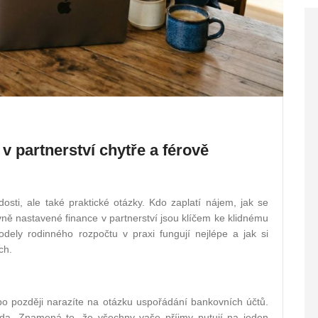
 v partnerství chytře a férově
osti, ale také praktické otázky. Kdo zaplatí nájem, jak se
ávně nastavené finance v partnerství jsou klíčem ke klidnému
odely rodinného rozpočtu v praxi fungují nejlépe a jak si
ch.
bo později narazíte na otázku uspořádání bankovních účtů.
ada. Znamená to, že všechny vaše příjmy putují na jeden