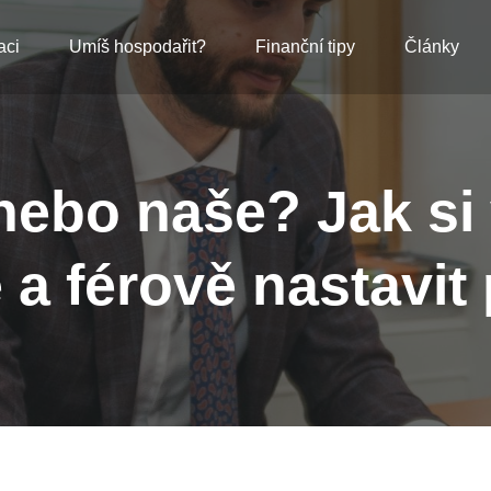
aci
Umíš hospodařit?
Finanční tipy
Články
 nebo naše? Jak si 
 a férově nastavit