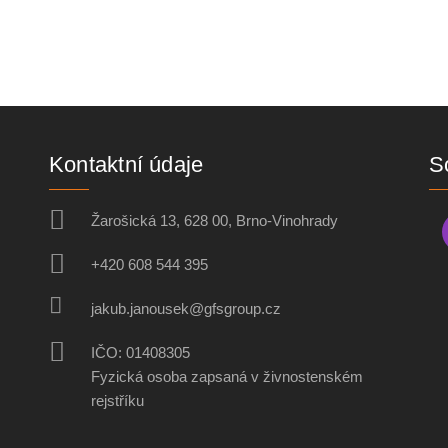
Kontaktní údaje
So
Žarošická 13, 628 00, Brno-Vinohrady
+420 608 544 395
jakub.janousek@gfsgroup.cz
IČO: 01408305
Fyzická osoba zapsaná v živnostenském
rejstříku