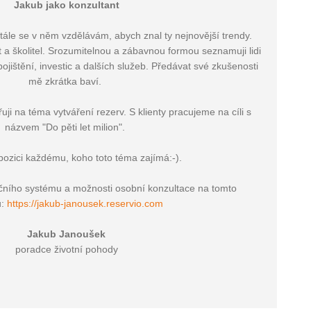
Jakub jako konzultant
tále se v něm vzdělávám, abych znal ty nejnovější trendy.
 a školitel. Srozumitelnou a zábavnou formou seznamuji lidi
ojištění, investic a dalších služeb. Předávat své zkušenosti
mě zkrátka baví.
i na téma vytváření rezerv. S klienty pracujeme na cíli s
názvem "Do pěti let milion".
pozici každému, koho toto téma zajímá:-).
vačního systému a možnosti osobní konzultace na tomto
u:
https://jakub-janousek.reservio.com
Jakub Janoušek
poradce životní pohody