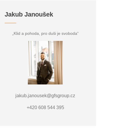
Jakub Janoušek
„Klid a pohoda, pro duši je svoboda“
jakub.janousek@gfsgroup.cz
+420 608 544 395