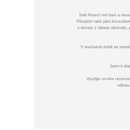
Svět financí mě baví a neus
Působím také jako konzultant
s tématy z oblasti obchodu, p
V současné době se zaměřuj
Jsem k dis
Využijte on-line rezer
odkaz