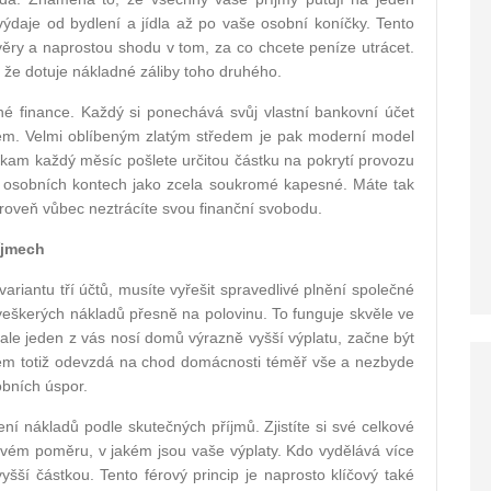
výdaje od bydlení a jídla až po vaše osobní koníčky. Tento
ěry a naprostou shodu v tom, za co chcete peníze utrácet.
, že dotuje nákladné záliby toho druhého.
né finance. Každý si ponechává svůj vlastní bankovní účet
em. Velmi oblíbeným zlatým středem je pak moderní model
t, kam každý měsíc pošlete určitou částku na pokrytí provozu
h osobních kontech jako zcela soukromé kapesné. Máte tak
zároveň vůbec neztrácíte svou finanční svobodu.
říjmech
ariantu tří účtů, musíte vyřešit spravedlivé plnění společné
eškerých nákladů přesně na polovinu. To funguje skvěle ve
e ale jeden z vás nosí domů výrazně vyšší výplatu, začne být
jmem totiž odevzdá na chod domácnosti téměř vše a nezbyde
obních úspor.
 nákladů podle skutečných příjmů. Zjistíte si své celkové
ovém poměru, v jakém jsou vaše výplaty. Kdo vydělává více
yšší částkou. Tento férový princip je naprosto klíčový také