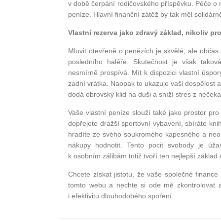
v době čerpání rodičovského příspěvku. Péče o 
peníze. Hlavní finanční zátěž by tak měl solidárně
Vlastní rezerva jako zdravý základ, nikoliv p
Mluvit otevřeně o penězích je skvělé, ale obča
posledního haléře. Skutečnost je však takov
nesmírně prospívá. Mít k dispozici vlastní úsp
zadní vrátka. Naopak to ukazuje vaši dospělost 
dodá obrovský klid na duši a sníží stres z neček
Vaše vlastní peníze slouží také jako prostor pr
dopřejete dražší sportovní vybavení, sbíráte kn
hradíte ze svého soukromého kapesného a neoh
nákupy hodnotit. Tento pocit svobody je úž
k osobním zálibám totiž tvoří ten nejlepší zákla
Chcete získat jistotu, že vaše společné financ
tomto webu a nechte si ode mě zkontrolovat ak
i efektivitu dlouhodobého spoření.