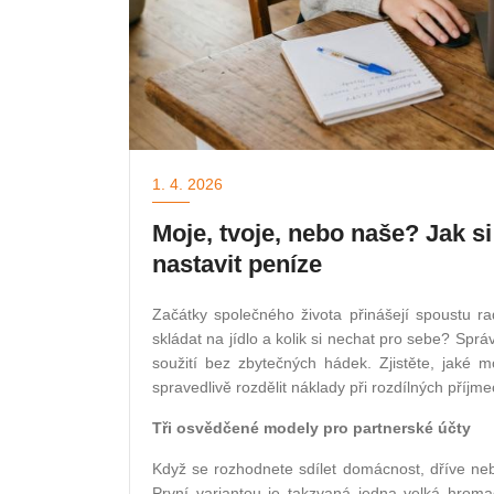
1. 4. 2026
Moje, tvoje, nebo naše? Jak si
nastavit peníze
Začátky společného života přinášejí spoustu rad
skládat na jídlo a kolik si nechat pro sebe? Spr
soužití bez zbytečných hádek. Zjistěte, jaké m
spravedlivě rozdělit náklady při rozdílných příjme
Tři osvědčené modely pro partnerské účty
Když se rozhodnete sdílet domácnost, dříve ne
První variantou je takzvaná jedna velká hrom