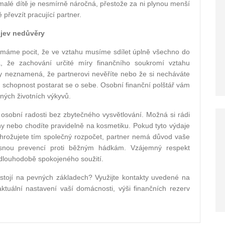
malé dítě je nesmírně náročná, přestože za ni plynou menší
 převzít pracující partner.
rojev nedůvěry
s máme pocit, že ve vztahu musíme sdílet úplně všechno do
á, že zachování určité míry finančního soukromí vztahu
ory neznamená, že partnerovi nevěříte nebo že si necháváte
a schopnost postarat se o sebe. Osobní finanční polštář vám
aných životních výkyvů.
o osobní radosti bez zbytečného vysvětlování. Možná si rádi
ihy nebo chodíte pravidelně na kosmetiku. Pokud tyto výdaje
rožujete tím společný rozpočet, partner nemá důvod vaše
asnou prevencí proti běžným hádkám. Vzájemný respekt
d dlouhodobě spokojeného soužití.
e stojí na pevných základech? Využijte kontakty uvedené na
tuální nastavení vaší domácnosti, výši finančních rezerv