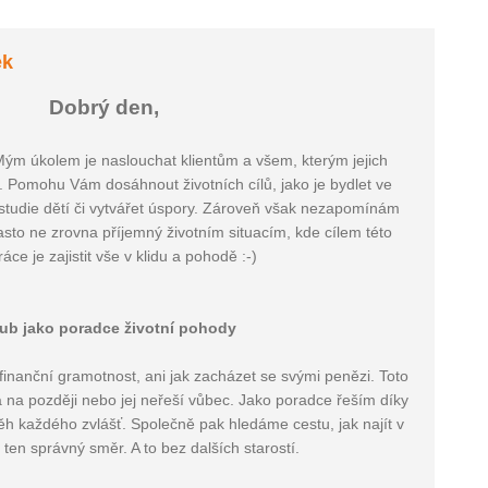
ek
Dobrý den,
Mým úkolem je naslouchat klientům a všem, kterým jejich
. Pomohu Vám dosáhnout životních cílů, jako je bydlet ve
na studie dětí či vytvářet úspory. Zároveň však nezapomínám
asto ne zrovna příjemný životním situacím, kde cílem této
áce je zajistit vše v klidu a pohodě :-)
ub jako poradce životní pohody
o finanční gramotnost, ani jak zacházet se svými penězi. Toto
á na později nebo jej neřeší vůbec. Jako poradce řeším díky
ěh každého zvlášť. Společně pak hledáme cestu, jak najít v
í ten správný směr. A to bez dalších starostí.