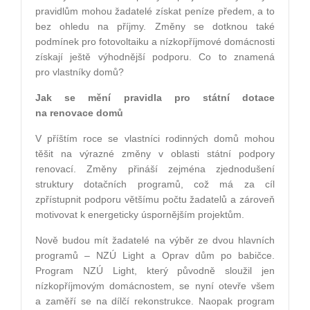
pravidlům mohou žadatelé získat peníze předem, a to
bez ohledu na příjmy. Změny se dotknou také
podmínek pro fotovoltaiku a nízkopříjmové domácnosti
získají ještě výhodnější podporu. Co to znamená
pro vlastníky domů?
Jak se mění pravidla pro státní dotace
na renovace domů
V
příštím roce se vlastníci rodinných domů mohou
těšit na výrazné změny v oblasti státní podpory
renovací. Změny přináší zejména zjednodušení
struktury dotačních programů, což má za cíl
zpřístupnit podporu většímu počtu žadatelů a zároveň
motivovat k energeticky úspornějším projektům.
Nově budou mít žadatelé na výběr ze dvou hlavních
programů – NZÚ Light a Oprav dům po babičce.
Program NZÚ Light, který původně sloužil jen
nízkopříjmovým domácnostem, se nyní otevře všem
a zaměří se na dílčí rekonstrukce. Naopak program