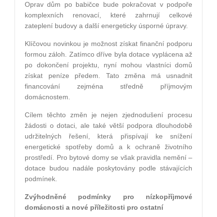
Oprav dům po babičce bude pokračovat v podpoře
komplexních renovací, které zahrnují celkové
zateplení budovy a další energeticky úsporné úpravy.
Klíčovou novinkou je možnost získat finanční podporu
formou záloh. Zatímco dříve byla dotace vyplácena až
po dokončení projektu, nyní mohou vlastníci domů
získat peníze předem. Tato změna má usnadnit
financování zejména středně příjmovým
domácnostem.
Cílem těchto změn je nejen zjednodušení procesu
žádosti o dotaci, ale také větší podpora dlouhodobě
udržitelných řešení, která přispívají ke snížení
energetické spotřeby domů a k ochraně životního
prostředí. Pro bytové domy se však pravidla nemění –
dotace budou nadále poskytovány podle stávajících
podmínek.
Zvýhodněné podmínky pro nízkopříjmové
domácnosti a nové příležitosti pro ostatní