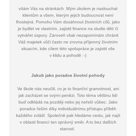
vítám Vás na stránkách. Mým úkolem je naslouchat
klientům a všem, kterým jejich budoucnost není
lhostejná. Pomohu Vám dosáhnout životních cílů, jako
je bydlet ve vlastním, zajistit finance na studie dětí či
vytvářet úspory. Zároveň však nezapomínám chránit
Váš majetek vůči často ne zrovna příjemný životním
situacím, kde cílem této spolupráce je zajistit vše
v klidu a pohodě :-)
Jakub jako poradce životní pohody
Ve škole nás neučili, co je to finanční gramotnost, ani
jak zacházet se svými penězi. Toto téma většinu lidí
buď odkládá na později nebo jej neřeší vůbec. Jako
poradce řeším díky individuálnímu přístupu příběh
každého zvlášť. Společně pak hledáme cestu, jak najít
v oblasti financí ten správný směr. A to bez dalších
starostí.