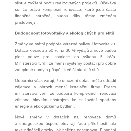
slibuje zvýšení počtu realizovaných projektů. Očekává
se, že právě komplexní renovace, které jsou často
finančně náročné, budou díky těmto změnám
přístupnější.
Budoucnost fotovoltaiky a ekologických projektů
Změny ve státní podpoře výrazně ovlivní i fotovoltaiku.
Dotace klesnou z 50 % na 30 % výdajů a nově budou
platit pouze pro instalace do výkonu 5 kWp.
Ministerstvo tvrdí, že menší systémy postačí pro dobře
zateplené domy a přispějí k větší stabilitě sítě.
Odborníci však varují, že omezení dotací může odradit
zájemce a ohrozit menší instalační firmy. Přesto
ministerstvo věří, že podpora komplexních renovací
zůstane hlavním nástrojem ke snižování spotřeby
energie a ekologickému bydlení.
Nové změny v dotacích na renovace domů
a energetickou úsporu otevírají řadu příležitostí, ale
také přinášejí otázky, jak nejlépe postupovat. Finanční