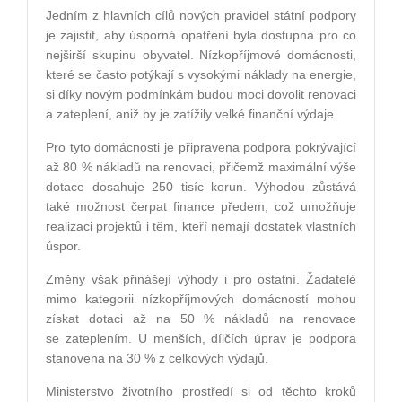
Jedním z hlavních cílů nových pravidel státní podpory
je zajistit, aby úsporná opatření byla dostupná pro co
nejširší skupinu obyvatel. Nízkopříjmové domácnosti,
které se často potýkají s vysokými náklady na energie,
si díky novým podmínkám budou moci dovolit renovaci
a zateplení, aniž by je zatížily velké finanční výdaje.
Pro tyto domácnosti je připravena podpora pokrývající
až 80 % nákladů na renovaci, přičemž maximální výše
dotace dosahuje 250 tisíc korun. Výhodou zůstává
také možnost čerpat finance předem, což umožňuje
realizaci projektů i těm, kteří nemají dostatek vlastních
úspor.
Změny však přinášejí výhody i pro ostatní. Žadatelé
mimo kategorii nízkopříjmových domácností mohou
získat dotaci až na 50 % nákladů na renovace
se zateplením. U menších, dílčích úprav je podpora
stanovena na 30 % z celkových výdajů.
Ministerstvo životního prostředí si od těchto kroků