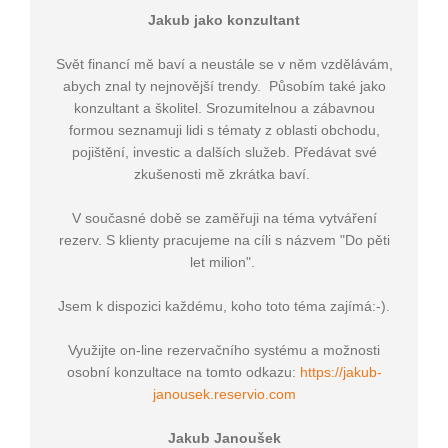
Jakub jako konzultant
Svět financí mě baví a neustále se v něm vzdělávám,
abych znal ty nejnovější trendy. Působím také jako
konzultant a školitel. Srozumitelnou a zábavnou
formou seznamuji lidi s tématy z oblasti obchodu,
pojištění, investic a dalších služeb. Předávat své
zkušenosti mě zkrátka baví.
V současné době se zaměřuji na téma vytváření
rezerv. S klienty pracujeme na cíli s názvem "Do pěti
let milion".
Jsem k dispozici každému, koho toto téma zajímá:-).
Využijte on-line rezervačního systému a možnosti
osobní konzultace na tomto odkazu:
https://jakub-
janousek.reservio.com
Jakub Janoušek