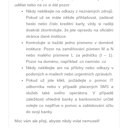
udělat nebo na co si dát pozor:
Nikdy neklikejte na odkazy z neznámých zdrojů.
Pokud už se máte někde přihlašovat, zadávat
heslo nebo číslo kreditní karty, vždy si raději
dvakrát zkontrolujte, že jste opravdu na oficiální
stránce dané instituce.
Kontrolujte si každé jedno písmeno v doméně
instituce. Pozor na zaměňování písmen M a N
nebo malého písmene L za jedničku (l – 1).
Pozor na doménu, například .cn namísto .cz.
Nikdy neklikejte ani na přílohy nebo odkazy v
podivných e-mailech nebo urgentních zprávách.
Pokud už jste klikli, požádejte o pomoc IT
odborníka nebo v případě placených SMS a
služeb také svého operátora. V případě
záležitosti ohledně banky a bankovnictví určitě
volejte co nejdříve o pomoc a zablokování účtu
do svojí banky.
Moc vám ale přeji, abyste nikdy volat nemuseli!