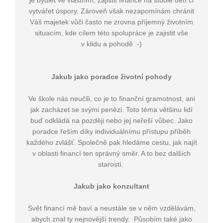
vytvářet úspory. Zároveň však nezapomínám chránit
Váš majetek vůči často ne zrovna příjemný životním
situacím, kde cílem této spolupráce je zajistit vše
v klidu a pohodě :-)
Jakub jako poradce životní pohody
Ve škole nás neučili, co je to finanční gramotnost, ani
jak zacházet se svými penězi. Toto téma většinu lidí
buď odkládá na později nebo jej neřeší vůbec. Jako
poradce řeším díky individuálnímu přístupu příběh
každého zvlášť. Společně pak hledáme cestu, jak najít
v oblasti financí ten správný směr. A to bez dalších
starostí.
Jakub jako konzultant
Svět financí mě baví a neustále se v něm vzdělávám,
abych znal ty nejnovější trendy. Působím také jako