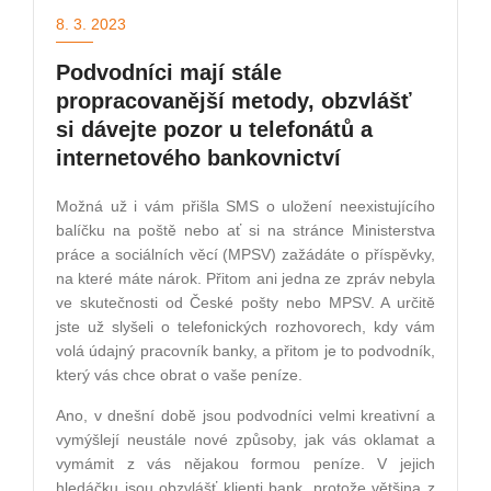
8. 3. 2023
Podvodníci mají stále
propracovanější metody, obzvlášť
si dávejte pozor u telefonátů a
internetového bankovnictví
Možná už i vám přišla SMS o uložení neexistujícího
balíčku na poště nebo ať si na stránce Ministerstva
práce a sociálních věcí (MPSV) zažádáte o příspěvky,
na které máte nárok. Přitom ani jedna ze zpráv nebyla
ve skutečnosti od České pošty nebo MPSV. A určitě
jste už slyšeli o telefonických rozhovorech, kdy vám
volá údajný pracovník banky, a přitom je to podvodník,
který vás chce obrat o vaše peníze.
Ano, v dnešní době jsou podvodníci velmi kreativní a
vymýšlejí neustále nové způsoby, jak vás oklamat a
vymámit z vás nějakou formou peníze. V jejich
hledáčku jsou obzvlášť klienti bank, protože většina z