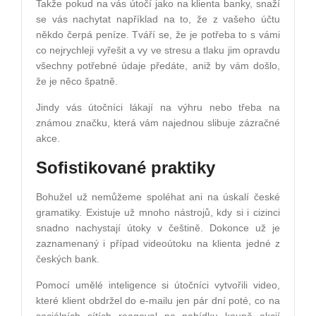
Takže pokud na vás útočí jako na klienta banky, snaží
se vás nachytat například na to, že z vašeho účtu
někdo čerpá peníze. Tváří se, že je potřeba to s vámi
co nejrychleji vyřešit a vy ve stresu a tlaku jim opravdu
všechny potřebné údaje předáte, aniž by vám došlo,
že je něco špatně.
Jindy vás útočníci lákají na výhru nebo třeba na
známou značku, která vám najednou slibuje zázračné
akce.
Sofistikované praktiky
Bohužel už nemůžeme spoléhat ani na úskalí české
gramatiky. Existuje už mnoho nástrojů, kdy si i cizinci
snadno nachystají útoky v češtině. Dokonce už je
zaznamenaný i případ videoútoku na klienta jedné z
českých bank.
Pomocí umělé inteligence si útočníci vytvořili video,
které klient obdržel do e-mailu jen pár dní poté, co na
sociálních sítích reagoval na nabídku koupě akcií