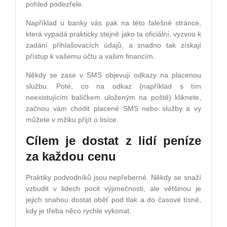
pohled podezřele.
Například u banky vás pak na této falešné stránce,
která vypadá prakticky stejně jako ta oficiální, vyzvou k
zadání přihlašovacích údajů, a snadno tak získají
přístup k vašemu účtu a vašim financím.
Někdy se zase v SMS objevují odkazy na placenou
službu. Poté, co na odkaz (například s tím
neexistujícím balíčkem uloženým na poště) kliknete,
začnou vám chodit placené SMS nebo služby a vy
můžete v mžiku přijít o tisíce.
Cílem je dostat z lidí peníze
za každou cenu
Praktiky podvodníků jsou nepřeberné. Někdy se snaží
vzbudit v lidech pocit výjimečnosti, ale většinou je
jejich snahou dostat oběť pod tlak a do časové tísně,
kdy je třeba něco rychle vykonat.