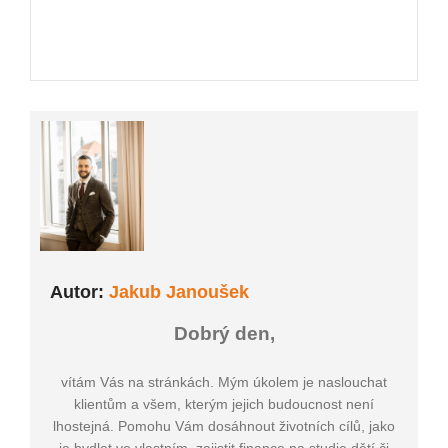
Autor:
Jakub Janoušek
Dobrý den,
vítám Vás na stránkách. Mým úkolem je naslouchat
klientům a všem, kterým jejich budoucnost není
lhostejná. Pomohu Vám dosáhnout životních cílů, jako
je bydlet ve vlastním, zajistit finance na studie dětí či