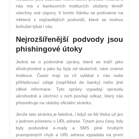
nás má v bankovních institucích uloženy téměř
všechny své úspory. V tomto článku se podíváme na
některé z nejčastějších podvodů, které se mohou
bohužel týkat i vás.
Nejrozšířenější podvody jsou
phishingové útoky
Jedná se o podvodné zprávy, které se tváří jako
důvěryhodné a jako by byly od skutečné, nám známé
instituce. Často mají za cíl vylákat z nás naše
přihlašovací údaje (například do banky) nebo jiné
citlivé informace. Tyto zprávy vypadají opravdu
věrohodně a útočníci v nich posílají odkaz, který nás
přesměruje na rádoby oficiální stránku.
Jenže tato stránka je falešná, i když se liší třeba už jen
v jednom písmenu v URL adrese. Tytam jsou časy, kdy
byly podvodné e-maily a SMS plné hrubých
pravopisných chyb a URL adresa vypadala na první