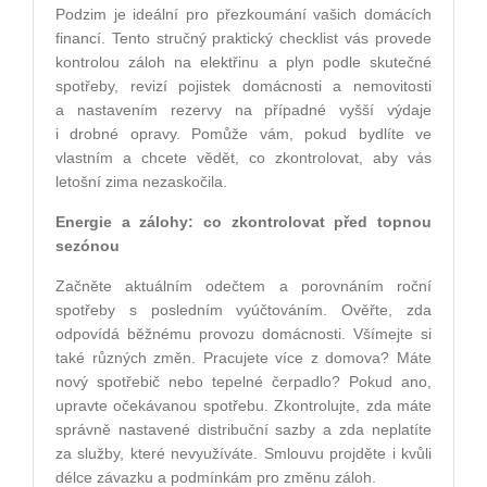
Podzim je ideální pro přezkoumání vašich domácích
financí. Tento stručný praktický checklist vás provede
kontrolou záloh na elektřinu a plyn podle skutečné
spotřeby, revizí pojistek domácnosti a nemovitosti
a nastavením rezervy na případné vyšší výdaje
i drobné opravy. Pomůže vám, pokud bydlíte ve
vlastním a chcete vědět, co zkontrolovat, aby vás
letošní zima nezaskočila.
Energie a zálohy: co zkontrolovat před topnou
sezónou
Začněte aktuálním odečtem a porovnáním roční
spotřeby s posledním vyúčtováním. Ověřte, zda
odpovídá běžnému provozu domácnosti. Všímejte si
také různých změn. Pracujete více z domova? Máte
nový spotřebič nebo tepelné čerpadlo? Pokud ano,
upravte očekávanou spotřebu. Zkontrolujte, zda máte
správně nastavené distribuční sazby a zda neplatíte
za služby, které nevyužíváte. Smlouvu projděte i kvůli
délce závazku a podmínkám pro změnu záloh.