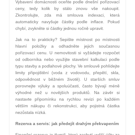
Vybavení domácnosti oceňte podle dnešní pořizovací
ceny, tedy kolik by stálo znovu vše nakoupit.
Zkontrolujte, zda má smlouva indexaci, která
automaticky navyšuje částky podle inflace. Pokud
chybí, zvykněte si částky jednou ročně upravit.
Jak na to prakticky? Sepište místnost po místnosti
hlavní položky a odhadněte jejich současnou
pořizovací cenu. U nemovitosti si vyžádejte rozpočet
od odborníka nebo využijte stavební kalkulaci podle
typu stavby a podlahové plochy. Ve smlouvě pohlídejte
limity připojištění (voda z vodovodu, přepětí, skla,
odpovědnost v běžném životě). U starších smluv
porovnejte výluky a spoluúčasti, často bývají méně
výhodné než u novějších produktů. Na závěr si
nastavte připomínku na rychlou revizi po každém
větším nákupu či rekonstrukci, aby pojistná částka
nezůstala nízká.
Rezerva a servis: jak předejít drahým překvapením
Finanční rezerva je tlumič, který zachytí vyšší účty za