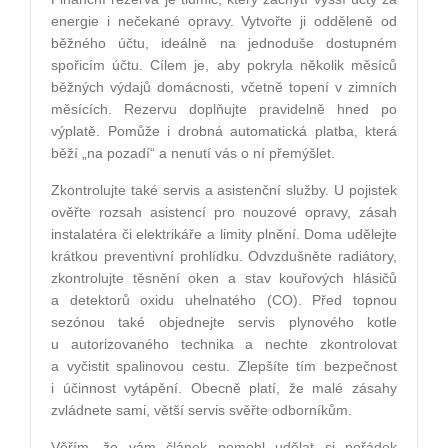
energie i nečekané opravy. Vytvořte ji odděleně od
běžného účtu, ideálně na jednoduše dostupném
spořicím účtu. Cílem je, aby pokryla několik měsíců
běžných výdajů domácnosti, včetně topení v zimních
měsících. Rezervu doplňujte pravidelně hned po
výplatě. Pomůže i drobná automatická platba, která
běží „na pozadí“ a nenutí vás o ní přemýšlet.
Zkontrolujte také servis a asistenční služby. U pojistek
ověřte rozsah asistencí pro nouzové opravy, zásah
instalatéra či elektrikáře a limity plnění. Doma udělejte
krátkou preventivní prohlídku. Odvzdušněte radiátory,
zkontrolujte těsnění oken a stav kouřových hlásičů
a detektorů oxidu uhelnatého (CO). Před topnou
sezónou také objednejte servis plynového kotle
u autorizovaného technika a nechte zkontrolovat
a vyčistit spalinovou cestu. Zlepšíte tím bezpečnost
i účinnost vytápění. Obecně platí, že malé zásahy
zvládnete sami, větší servis svěřte odborníkům.
Věřím, že vám článek pomohl udělat si pořádek