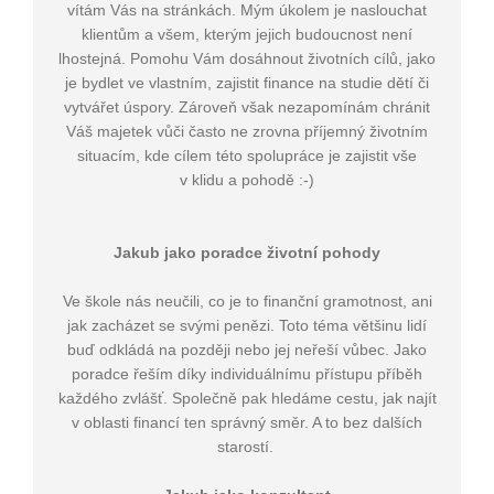
vítám Vás na stránkách. Mým úkolem je naslouchat
klientům a všem, kterým jejich budoucnost není
lhostejná. Pomohu Vám dosáhnout životních cílů, jako
je bydlet ve vlastním, zajistit finance na studie dětí či
vytvářet úspory. Zároveň však nezapomínám chránit
Váš majetek vůči často ne zrovna příjemný životním
situacím, kde cílem této spolupráce je zajistit vše
v klidu a pohodě :-)
Jakub jako poradce životní pohody
Ve škole nás neučili, co je to finanční gramotnost, ani
jak zacházet se svými penězi. Toto téma většinu lidí
buď odkládá na později nebo jej neřeší vůbec. Jako
poradce řeším díky individuálnímu přístupu příběh
každého zvlášť. Společně pak hledáme cestu, jak najít
v oblasti financí ten správný směr. A to bez dalších
starostí.