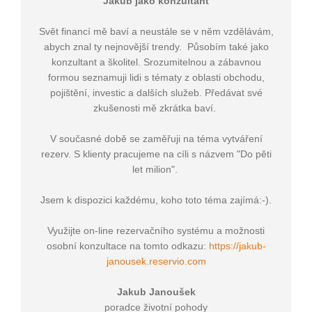
Jakub jako konzultant
Svět financí mě baví a neustále se v něm vzdělávám,
abych znal ty nejnovější trendy. Působím také jako
konzultant a školitel. Srozumitelnou a zábavnou
formou seznamuji lidi s tématy z oblasti obchodu,
pojištění, investic a dalších služeb. Předávat své
zkušenosti mě zkrátka baví.
V současné době se zaměřuji na téma vytváření
rezerv. S klienty pracujeme na cíli s názvem "Do pěti
let milion".
Jsem k dispozici každému, koho toto téma zajímá:-).
Využijte on-line rezervačního systému a možnosti
osobní konzultace na tomto odkazu:
https://jakub-
janousek.reservio.com
Jakub Janoušek
poradce životní pohody