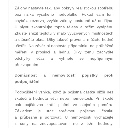
Zálohy nastavte tak, aby pokryly realistickou spotřebu
bez rizika vysokého nedoplatku. Pokud vám loni
chyběla rezerva, zvyšte zálohy postupně už od října.
U plynu zkontrolujte topná tělesa a režim vytápění.
Zkuste snížit teplotu v málo využívaných místnostech
a utěsněte okna. Díky takové prevenci můžete hodně
ušetřit. Na závěr si nastavte připomínku na průběžná
měření v prosinci a lednu. Díky tomu zachytíte
odchylky včas a vyhnete se nepříjemným
překvapením.
Domácnost a nemovitost: pojistky proti
podpojištění
Podpojištění vzniká, když je pojistná částka nižší než
skutečná hodnota věcí nebo nemovitosti. Při škodě
pak pojišťovna krátí plnění ve stejném poměru.
Základem je určit správnou pojistnou částku
a průběžně ji udržovat. U nemovitosti vycházejte
z ceny na znovupostavení, ne z tržní hodnoty.