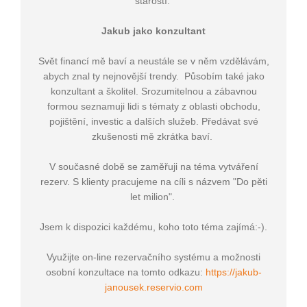
starostí.
Jakub jako konzultant
Svět financí mě baví a neustále se v něm vzdělávám,
abych znal ty nejnovější trendy. Působím také jako
konzultant a školitel. Srozumitelnou a zábavnou
formou seznamuji lidi s tématy z oblasti obchodu,
pojištění, investic a dalších služeb. Předávat své
zkušenosti mě zkrátka baví.
V současné době se zaměřuji na téma vytváření
rezerv. S klienty pracujeme na cíli s názvem "Do pěti
let milion".
Jsem k dispozici každému, koho toto téma zajímá:-).
Využijte on-line rezervačního systému a možnosti
osobní konzultace na tomto odkazu:
https://jakub-
janousek.reservio.com