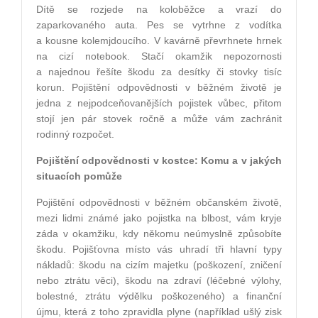
Dítě se rozjede na koloběžce a vrazí do
zaparkovaného auta. Pes se vytrhne z vodítka
a kousne kolemjdoucího. V kavárně převrhnete hrnek
na cizí notebook. Stačí okamžik nepozornosti
a najednou řešíte škodu za desítky či stovky tisíc
korun. Pojištění odpovědnosti v běžném životě je
jedna z nejpodceňovanějších pojistek vůbec, přitom
stojí jen pár stovek ročně a může vám zachránit
rodinný rozpočet.
Pojištění odpovědnosti v kostce: Komu a v jakých
situacích pomůže
Pojištění odpovědnosti v běžném občanském životě,
mezi lidmi známé jako pojistka na blbost, vám kryje
záda v okamžiku, kdy někomu neúmyslně způsobíte
škodu. Pojišťovna místo vás uhradí tři hlavní typy
nákladů: škodu na cizím majetku (poškození, zničení
nebo ztrátu věci), škodu na zdraví (léčebné výlohy,
bolestné, ztrátu výdělku poškozeného) a finanční
újmu, která z toho zpravidla plyne (například ušlý zisk