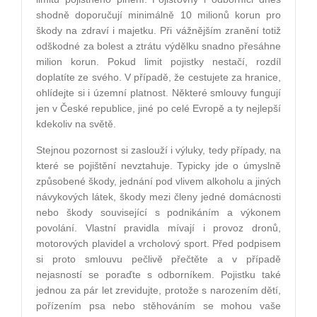
shodně doporučují minimálně 10 milionů korun pro
škody na zdraví i majetku. Při vážnějším zranění totiž
odškodné za bolest a ztrátu výdělku snadno přesáhne
milion korun. Pokud limit pojistky nestačí, rozdíl
doplatíte ze svého. V případě, že cestujete za hranice,
ohlídejte si i územní platnost. Některé smlouvy fungují
jen v České republice, jiné po celé Evropě a ty nejlepší
kdekoliv na světě.
Stejnou pozornost si zaslouží i výluky, tedy případy, na
které se pojištění nevztahuje. Typicky jde o úmyslně
způsobené škody, jednání pod vlivem alkoholu a jiných
návykových látek, škody mezi členy jedné domácnosti
nebo škody související s podnikáním a výkonem
povolání. Vlastní pravidla mívají i provoz dronů,
motorových plavidel a vrcholový sport. Před podpisem
si proto smlouvu pečlivě přečtěte a v případě
nejasností se poraďte s odborníkem. Pojistku také
jednou za pár let zrevidujte, protože s narozením dětí,
pořízením psa nebo stěhováním se mohou vaše