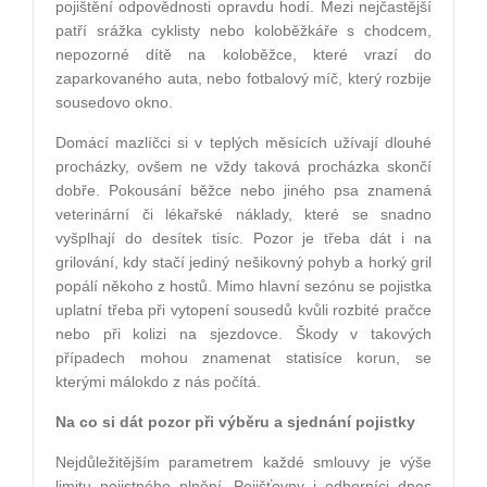
pojištění odpovědnosti opravdu hodí. Mezi nejčastější
patří srážka cyklisty nebo koloběžkáře s chodcem,
nepozorné dítě na koloběžce, které vrazí do
zaparkovaného auta, nebo fotbalový míč, který rozbije
sousedovo okno.
Domácí mazlíčci si v teplých měsících užívají dlouhé
procházky, ovšem ne vždy taková procházka skončí
dobře. Pokousání běžce nebo jiného psa znamená
veterinární či lékařské náklady, které se snadno
vyšplhají do desítek tisíc. Pozor je třeba dát i na
grilování, kdy stačí jediný nešikovný pohyb a horký gril
popálí někoho z hostů. Mimo hlavní sezónu se pojistka
uplatní třeba při vytopení sousedů kvůli rozbité pračce
nebo při kolizi na sjezdovce. Škody v takových
případech mohou znamenat statisíce korun, se
kterými málokdo z nás počítá.
Na co si dát pozor při výběru a sjednání pojistky
Nejdůležitějším parametrem každé smlouvy je výše
limitu pojistného plnění. Pojišťovny i odborníci dnes