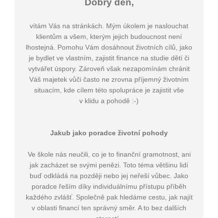
Dobrý den,
vítám Vás na stránkách. Mým úkolem je naslouchat
klientům a všem, kterým jejich budoucnost není
lhostejná. Pomohu Vám dosáhnout životních cílů, jako
je bydlet ve vlastním, zajistit finance na studie dětí či
vytvářet úspory. Zároveň však nezapomínám chránit
Váš majetek vůči často ne zrovna příjemný životním
situacím, kde cílem této spolupráce je zajistit vše
v klidu a pohodě :-)
Jakub jako poradce životní pohody
Ve škole nás neučili, co je to finanční gramotnost, ani
jak zacházet se svými penězi. Toto téma většinu lidí
buď odkládá na později nebo jej neřeší vůbec. Jako
poradce řeším díky individuálnímu přístupu příběh
každého zvlášť. Společně pak hledáme cestu, jak najít
v oblasti financí ten správný směr. A to bez dalších