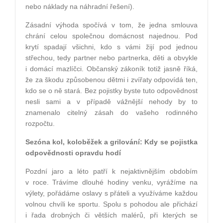
nebo náklady na náhradní řešení).
Zásadní výhoda spočívá v tom, že jedna smlouva
chrání celou společnou domácnost najednou. Pod
krytí spadají všichni, kdo s vámi žijí pod jednou
střechou, tedy partner nebo partnerka, děti a obvykle
i domácí mazlíčci. Občanský zákoník totiž jasně říká,
že za škodu způsobenou dětmi i zvířaty odpovídá ten,
kdo se o ně stará. Bez pojistky byste tuto odpovědnost
nesli sami a v případě vážnější nehody by to
znamenalo citelný zásah do vašeho rodinného
rozpočtu.
Sezóna kol, koloběžek a grilování: Kdy se pojistka
odpovědnosti opravdu hodí
Pozdní jaro a léto patří k nejaktivnějším obdobím
v roce. Trávíme dlouhé hodiny venku, vyrážíme na
výlety, pořádáme oslavy s přáteli a využíváme každou
volnou chvíli ke sportu. Spolu s pohodou ale přichází
i řada drobných či větších malérů, při kterých se