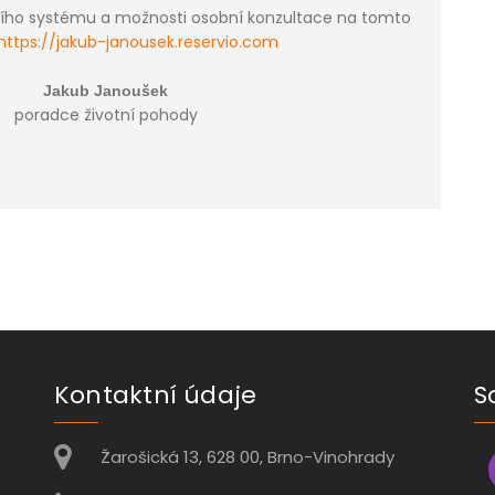
čního systému a možnosti osobní konzultace na tomto
https://jakub-janousek.reservio.com
Jakub Janoušek
poradce životní pohody
Kontaktní údaje
S
Žarošická 13, 628 00, Brno-Vinohrady