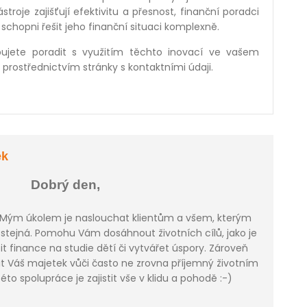
troje zajišťují efektivitu a přesnost, finanční poradci
 schopni řešit jeho finanční situaci komplexně.
ujete poradit s využitím těchto inovací ve vašem
prostřednictvím stránky s kontaktními údaji.
ek
Dobrý den,
 Mým úkolem je naslouchat klientům a všem, kterým
ostejná. Pomohu Vám dosáhnout životních cílů, jako je
tit finance na studie dětí či vytvářet úspory. Zároveň
 Váš majetek vůči často ne zrovna příjemný životním
éto spolupráce je zajistit vše v klidu a pohodě :-)