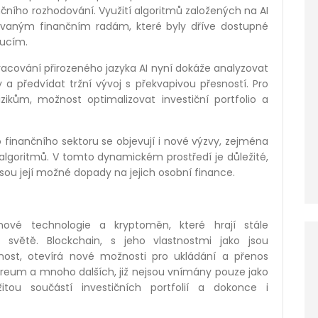
ančního rozhodování. Využití algoritmů založených na AI
ovaným finančním radám, které byly dříve dostupné
tucím.
pracování přirozeného jazyka AI nyní dokáže analyzovat
 a předvídat tržní vývoj s překvapivou přesností. Pro
ikům, možnost optimalizovat investiční portfolio a
finančního sektoru se objevují i nové výzvy, zejména
algoritmů. V tomto dynamickém prostředí je důležité,
 jsou její možné dopady na jejich osobní finance.
inové technologie a kryptoměn, které hrají stále
světě. Blockchain, s jeho vlastnostmi jako jsou
nost, otevírá nové možnosti pro ukládání a přenos
hereum a mnoho dalších, již nejsou vnímány pouze jako
žitou součástí investičních portfolií a dokonce i