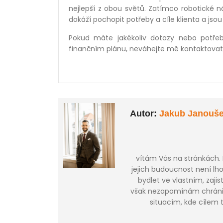
nejlepší z obou světů. Zatímco robotické nás
dokáží pochopit potřeby a cíle klienta a jsou
Pokud máte jakékoliv dotazy nebo potřeb
finančním plánu, neváhejte mě kontaktovat 
Autor:
Jakub Janouš
vítám Vás na stránkách.
jejich budoucnost není lh
bydlet ve vlastním, zajis
však nezapomínám chránit
situacím, kde cílem t