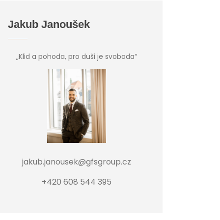
Jakub Janoušek
„Klid a pohoda, pro duši je svoboda“
jakub.janousek@gfsgroup.cz
+420 608 544 395