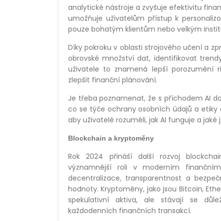
analytické nástroje a zvyšuje efektivitu fin
umožňuje uživatelům přístup k personaliz
pouze bohatým klientům nebo velkým insti
Díky pokroku v oblasti strojového učení a z
obrovské množství dat, identifikovat trendy
uživatele to znamená lepší porozumění riz
zlepšit finanční plánování.
Je třeba poznamenat, že s příchodem AI do 
co se týče ochrany osobních údajů a etiky 
aby uživatelé rozuměli, jak AI funguje a jaké
Blockchain a kryptoměny
Rok 2024 přináší další rozvoj blockcha
významnější roli v moderním finančním 
decentralizace, transparentnost a bezpeč
hodnoty. Kryptoměny, jako jsou Bitcoin, Et
spekulativní aktiva, ale stávají se důle
každodenních finančních transakcí.