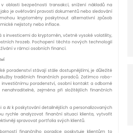
 v oblasti bezpečnosti transakcí, snížení nákladů na
, jako je ověřování pravosti dokumentů nebo sledování
í mohou kryptoměny poskytnout alternativní způsob
ické nejistoty nebo inflace.
á s investicemi do kryptoměn, včetně vysoké volatility,
stních hrozeb. Pochopení těchto nových technologií
užívání v rámci osobních financí.
tví
é poradenství stávají stále dostupnějšími, je důležité
 služby tradičních finančních poradců. Zatímco robo-
 k investičnímu poradenství, osobní kontakt a odborné
nenahraditelné, zejména při složitějších finančních
 a AI k poskytování detailnějších a personalizovaných
rychle analyzovat finanční situaci klienta, vytvořit
ktivněji spravovat portfolia svých klientů.
orností finančního poradce poskytuje klientům to