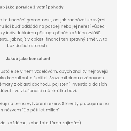
ub jako poradce životní pohody
 je to finanční gramotnost, ani jak zacházet se svými
u lidí buď odkládá na později nebo jej neřeší vůbec.
ky individuálnímu přístupu příběh každého zvlášť.
u, jak najít v oblasti financí ten správný směr. A to
bez dalších starostí.
Jakub jako konzultant
eustále se v něm vzdělávám, abych znal ty nejnovější
ko konzultant a školitel. Srozumitelnou a zábavnou
ématy z oblasti obchodu, pojištění, investic a dalších
edávat své zkušenosti mě zkrátka baví.
uji na téma vytváření rezerv. S klienty pracujeme na
li s názvem "Do pěti let milion".
zici každému, koho toto téma zajímá:-).