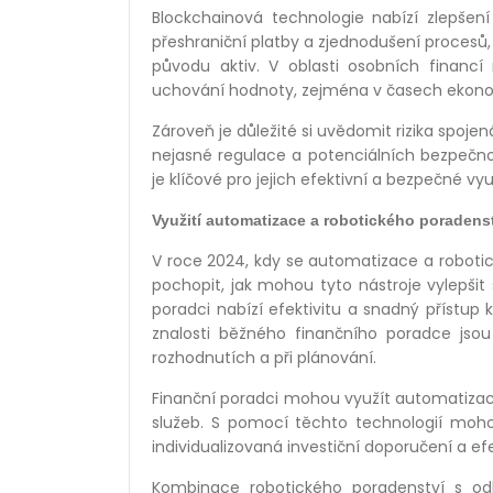
Blockchainová technologie nabízí zlepšení
přeshraniční platby a zjednodušení procesů
původu aktiv. V oblasti osobních financ
uchování hodnoty, zejména v časech ekonom
Zároveň je důležité si uvědomit rizika spojen
nejasné regulace a potenciálních bezpečno
je klíčové pro jejich efektivní a bezpečné vy
Využití automatizace a robotického poradens
V roce 2024, kdy se automatizace a robotick
pochopit, jak mohou tyto nástroje vylepšit
poradci nabízí efektivitu a snadný přístup
znalosti běžného finančního poradce jsou 
rozhodnutích a při plánování.
Finanční poradci mohou využít automatizaci
služeb. S pomocí těchto technologií mohou 
individualizovaná investiční doporučení a efe
Kombinace robotického poradenství s odb