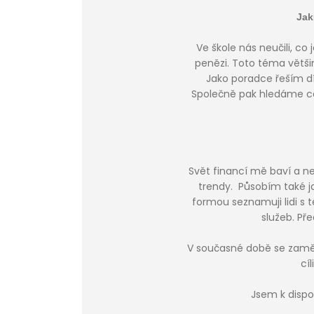
Jak
Ve škole nás neučili, co
penězi. Toto téma většin
Jako poradce řeším dí
Společně pak hledáme cest
Svět financí mě baví a n
trendy. Působím také ja
formou seznamuji lidi s t
služeb. Př
V současné době se zaměř
cí
Jsem k dispo