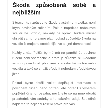
Škoda způsobená sobě a
nejbližším
Situace, kdy způsobíte škodu vlastnímu majetku, není
kryta povinným ručením. Pokud například nabouráte
své druhé vozidlo, náklady na opravu budete muset
uhradit sami. To samé platí, pokud způsobíte škodu na
vozidle či majetku osobě žijící ve stejné domácnosti.
Každý z nás, řidičů, by měl mít na paměti, že povinné
ručení není všemocné a proto je důležité si uvědomit
svoji odpovědnost při řízení a vlastnictví motorového
vozidla a také se snažit předejít nehodám předvídavou
jízdou.
Pokud byste chtěli získat doplňující informace o
povinném ručení nebo potřebujete poradit s výběrem
pojištění či jeho rozsahu, neváhejte se na mne obrátit
prostřednictvím stránky s kontaktními údaji. Společně
najdeme to nejlepší řešení právě pro vás.