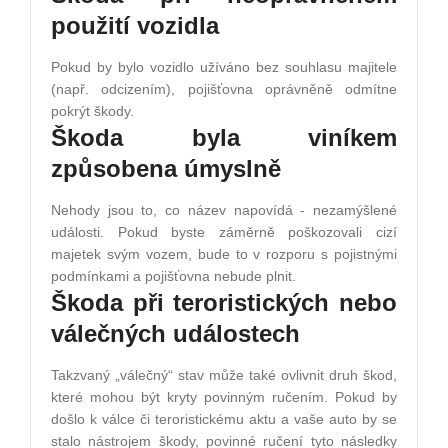
použití vozidla
Pokud by bylo vozidlo užíváno bez souhlasu majitele
(např. odcizením), pojišťovna oprávněně odmítne
pokrýt škody.
Škoda byla viníkem
způsobena úmyslně
Nehody jsou to, co název napovídá - nezamýšlené
události. Pokud byste záměrně poškozovali cizí
majetek svým vozem, bude to v rozporu s pojistnými
podmínkami a pojišťovna nebude plnit.
Škoda při teroristických nebo
válečných událostech
Takzvaný „válečný“ stav může také ovlivnit druh škod,
které mohou být kryty povinným ručením. Pokud by
došlo k válce či teroristickému aktu a vaše auto by se
stalo nástrojem škody, povinné ručení tyto následky