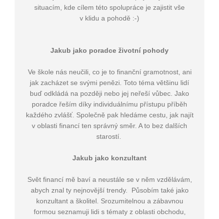
situacím, kde cílem této spolupráce je zajistit vše
v klidu a pohodě :-)
Jakub jako poradce životní pohody
Ve škole nás neučili, co je to finanční gramotnost, ani
jak zacházet se svými penězi. Toto téma většinu lidí
buď odkládá na později nebo jej neřeší vůbec. Jako
poradce řeším díky individuálnímu přístupu příběh
každého zvlášť. Společně pak hledáme cestu, jak najít
v oblasti financí ten správný směr. A to bez dalších
starostí.
Jakub jako konzultant
Svět financí mě baví a neustále se v něm vzdělávám,
abych znal ty nejnovější trendy. Působím také jako
konzultant a školitel. Srozumitelnou a zábavnou
formou seznamuji lidi s tématy z oblasti obchodu,