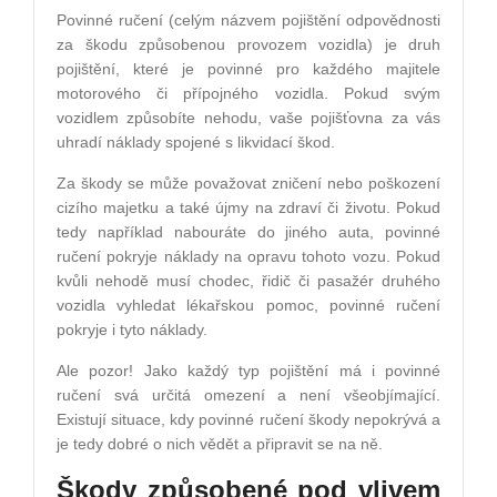
Povinné ručení (celým názvem pojištění odpovědnosti
za škodu způsobenou provozem vozidla) je druh
pojištění, které je povinné pro každého majitele
motorového či přípojného vozidla. Pokud svým
vozidlem způsobíte nehodu, vaše pojišťovna za vás
uhradí náklady spojené s likvidací škod.
Za škody se může považovat zničení nebo poškození
cizího majetku a také újmy na zdraví či životu. Pokud
tedy například nabouráte do jiného auta, povinné
ručení pokryje náklady na opravu tohoto vozu. Pokud
kvůli nehodě musí chodec, řidič či pasažér druhého
vozidla vyhledat lékařskou pomoc, povinné ručení
pokryje i tyto náklady.
Ale pozor! Jako každý typ pojištění má i povinné
ručení svá určitá omezení a není všeobjímající.
Existují situace, kdy povinné ručení škody nepokrývá a
je tedy dobré o nich vědět a připravit se na ně.
Škody způsobené pod vlivem