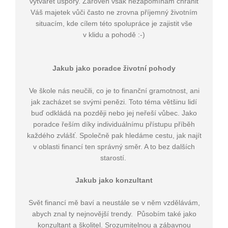
vytvářet úspory. Zároveň však nezapomínám chránit
Váš majetek vůči často ne zrovna příjemný životním
situacím, kde cílem této spolupráce je zajistit vše
v klidu a pohodě :-)
Jakub jako poradce životní pohody
Ve škole nás neučili, co je to finanční gramotnost, ani
jak zacházet se svými penězi. Toto téma většinu lidí
buď odkládá na později nebo jej neřeší vůbec. Jako
poradce řeším díky individuálnímu přístupu příběh
každého zvlášť. Společně pak hledáme cestu, jak najít
v oblasti financí ten správný směr. A to bez dalších
starostí.
Jakub jako konzultant
Svět financí mě baví a neustále se v něm vzdělávám,
abych znal ty nejnovější trendy. Působím také jako
konzultant a školitel. Srozumitelnou a zábavnou