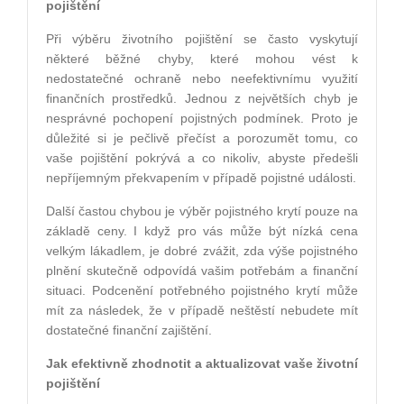
pojištění
Při výběru životního pojištění se často vyskytují
některé běžné chyby, které mohou vést k
nedostatečné ochraně nebo neefektivnímu využití
finančních prostředků. Jednou z největších chyb je
nesprávné pochopení pojistných podmínek. Proto je
důležité si je pečlivě přečíst a porozumět tomu, co
vaše pojištění pokrývá a co nikoliv, abyste předešli
nepříjemným překvapením v případě pojistné události.
Další častou chybou je výběr pojistného krytí pouze na
základě ceny. I když pro vás může být nízká cena
velkým lákadlem, je dobré zvážit, zda výše pojistného
plnění skutečně odpovídá vašim potřebám a finanční
situaci. Podcenění potřebného pojistného krytí může
mít za následek, že v případě neštěstí nebudete mít
dostatečné finanční zajištění.
Jak efektivně zhodnotit a aktualizovat vaše životní
pojištění