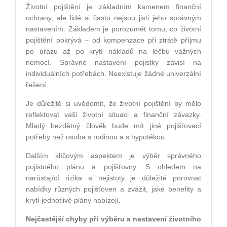
Životní pojištění je základním kamenem finanční
ochrany, ale lidé si často nejsou jisti jeho správným
nastavením. Základem je porozumět tomu, co životní
pojištění pokrývá – od kompenzace při ztrátě příjmu
po úrazu až po krytí nákladů na léčbu vážných
nemocí. Správné nastavení pojistky závisí na
individuálních potřebách. Neexistuje žádné univerzální
řešení.
Je důležité si uvědomit, že životní pojištění by mělo
reflektovat vaši životní situaci a finanční závazky.
Mladý bezdětný člověk bude mít jiné pojišťovací
potřeby než osoba s rodinou a s hypotékou.
Dalším klíčovým aspektem je výběr správného
pojistného plánu a pojišťovny. S ohledem na
narůstající rizika a nejistoty je důležité porovnat
nabídky různých pojišťoven a zvážit, jaké benefity a
krytí jednotlivé plány nabízejí.
Nejčastější chyby při výběru a nastavení životního