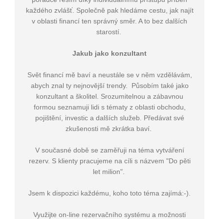
každého zvlášť. Společně pak hledáme cestu, jak najít
v oblasti financí ten správný směr. A to bez dalších
starostí.
Jakub jako konzultant
Svět financí mě baví a neustále se v něm vzdělávám,
abych znal ty nejnovější trendy. Působím také jako
konzultant a školitel. Srozumitelnou a zábavnou
formou seznamuji lidi s tématy z oblasti obchodu,
pojištění, investic a dalších služeb. Předávat své
zkušenosti mě zkrátka baví.
V současné době se zaměřuji na téma vytváření
rezerv. S klienty pracujeme na cíli s názvem "Do pěti
let milion".
Jsem k dispozici každému, koho toto téma zajímá:-).
Využijte on-line rezervačního systému a možnosti