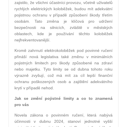
zajistilo, že všichni účastníci provozu, včetně uživatelů
rychlých elektrických koloběžek, budou mít adekvátní
pojistnou ochranu v případě způsobení škody třetím
osobám. Tato změna je klíčová pro udržení
bezpečnosti na silnicích, zvláště v městských
oblastech, kde je používání těchto koloběžek
nejfrekventovanější.
Kromě zahrnutí elektrokoloběžek pod povinné ručení
přináší nová legislativa také změnu v minimálních
pojistných limitech pro škody způsobené na zdraví
nebo majetku. Tyto limity se od dubna tohoto roku
výrazně zvyšují, což má mít za cíl lepší finanční
ochranu poškozených osob a zajištění adekvátního
krytí v případě nehod.
Jak se změní pojistné limity a co to znamená
pro vás
Novela zákona o povinném ručení, která nabývá
účinnosti v dubnu 2024, stanoví jednotné vyšší