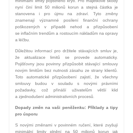
minimální limity pojistného krytí. Pro majetkové škody
nyní činí limit 50 milionů korun a stejná částka je
stanovena i pro újmu na zdraví. Tyto změny
znamenají významné posílení finanční ochrany
poškozených v případě nehod a přizpůsobení
se inflačním trendům a rostoucím nákladům na opravy
a léčbu.
Důležitou informací pro držitele stávajících smluv je,
že aktualizace limitů se provede automaticky.
Pojišťovny jsou povinny přizpůsobit stávající smlouvy
novým limitům bez nutnosti zásahu ze strany klientů.
Toto automatické přizpůsobení zajistí, že všechny
smlouvy budou v souladu s novými právními
požadavky, což přináší uživatelům větší klid
a zjednodušení administrativních procesů.
Dopady změn na vaši peněženku: Příklady a tipy
pro úsporu
S novými změnami v povinném ručení, které zvyšují
minimální limity plnění na 50 milionů korun jak