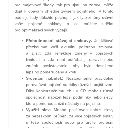
pro majetkové škody, tak pro újmu na zdraví, může
dojít k obavám ohledně zvýšení pojistného. V tomto
bodu je tedy důležité pochopit, jak tyto změny ovlivní
vaše pojistné náklady a co můžete udělat
pro optimalizaci svých výdajů.
Přehodnocení stávající smlouvy:
Je klíčové
přezkoumat vaši aktuální pojistnou smlouvu
a zjistit, zda reflektuje změny v pojistných
limitech a zda není potřeba ji upravit nebo
změnit poskytovatele, aby bylo dosaženo
lepšího poměru ceny a krytí.
Srovnání nabídek:
Nezapomeňte pravidelně
porovnávat pojistné nabídky různých pojišťoven.
Díky konkurenčnímu trhu v ČR mohou různé
společnosti nabízet lepší podmínky nebo slevy,
které pomohou snížit náklady na pojistné.
Využití slev:
Mnoho pojišťoven nabízí slevy
za bezeškodní průběh, za více pojistných smluv
u téže společnosti nebo pro určité profesní