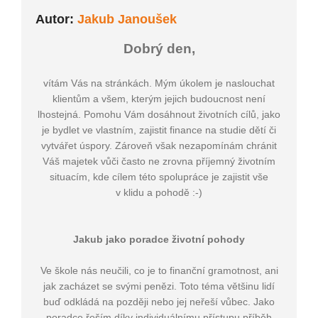
Autor:
Jakub Janoušek
Dobrý den,
vítám Vás na stránkách. Mým úkolem je naslouchat
klientům a všem, kterým jejich budoucnost není
lhostejná. Pomohu Vám dosáhnout životních cílů, jako
je bydlet ve vlastním, zajistit finance na studie dětí či
vytvářet úspory. Zároveň však nezapomínám chránit
Váš majetek vůči často ne zrovna příjemný životním
situacím, kde cílem této spolupráce je zajistit vše
v klidu a pohodě :-)
Jakub jako poradce životní pohody
Ve škole nás neučili, co je to finanční gramotnost, ani
jak zacházet se svými penězi. Toto téma většinu lidí
buď odkládá na později nebo jej neřeší vůbec. Jako
poradce řeším díky individuálnímu přístupu příběh