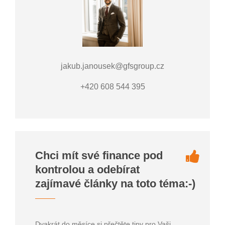
jakub.janousek@gfsgroup.cz
+420 608 544 395
Chci mít své finance pod
kontrolou a odebírat
zajímavé články na toto téma:-)
Dvakrát do měsíce si přečtěte tipy pro Vaši