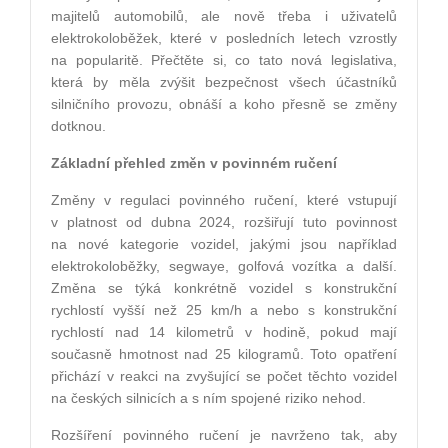
majitelů automobilů, ale nově třeba i uživatelů
elektrokoloběžek, které v posledních letech vzrostly
na popularitě. Přečtěte si, co tato nová legislativa,
která by měla zvýšit bezpečnost všech účastníků
silničního provozu, obnáší a koho přesně se změny
dotknou.
Základní přehled změn v povinném ručení
Změny v regulaci povinného ručení, které vstupují
v platnost od dubna 2024, rozšiřují tuto povinnost
na nové kategorie vozidel, jakými jsou například
elektrokoloběžky, segwaye, golfová vozítka a další.
Změna se týká konkrétně vozidel s konstrukční
rychlostí vyšší než 25 km/h a nebo s konstrukční
rychlostí nad 14 kilometrů v hodině, pokud mají
současně hmotnost nad 25 kilogramů. Toto opatření
přichází v reakci na zvyšující se počet těchto vozidel
na českých silnicích a s ním spojené riziko nehod.
Rozšíření povinného ručení je navrženo tak, aby