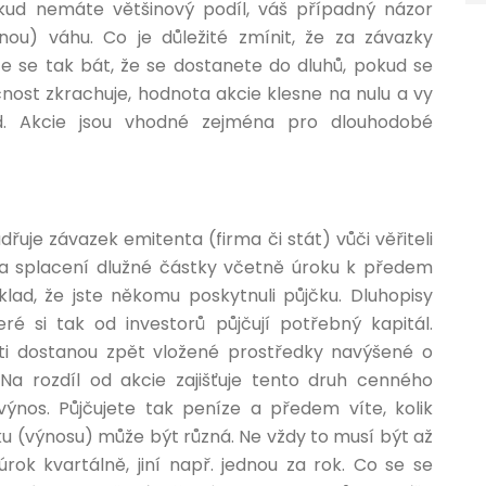
kud nemáte většinový podíl, váš případný názor
ou) váhu. Co je důležité zmínit, že za závazky
te se tak bát, že se dostanete do dluhů, pokud se
čnost zkrachuje, hodnota akcie klesne na nulu a vy
lad. Akcie jsou vhodné zejména pro dlouhodobé
řuje závazek emitenta (firma či stát) vůči věřiteli
na splacení dlužné částky včetně úroku k předem
ad, že jste někomu poskytnuli půjčku. Dluhopisy
teré si tak od investorů půjčují potřebný kapitál.
sti dostanou zpět vložené prostředky navýšené o
 Na rozdíl od akcie zajišťuje tento druh cenného
ýnos. Půjčujete tak peníze a předem víte, kolik
u (výnosu) může být různá. Ne vždy to musí být až
úrok kvartálně, jiní např. jednou za rok. Co se se