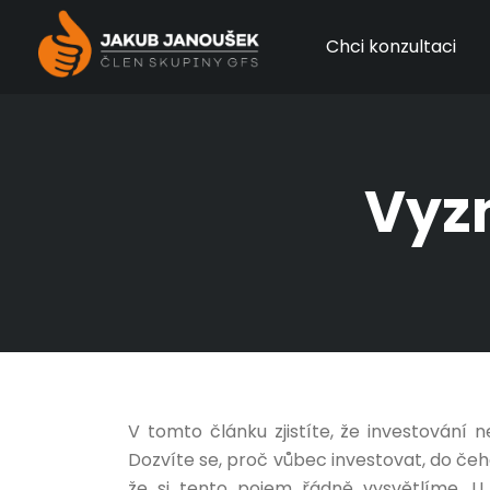
Chci konzultaci
Vyzn
V tomto článku zjistíte, že investování n
Dozvíte se, proč vůbec investovat, do čeh
že si tento pojem řádně vysvětlíme. U 