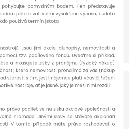
elníku pohybujte pomyslným bodem. Ten představuje
 bodem přibližovat velmi vysokému výnosu, budete
kdo používá termín jistota.
ástrojů. Jsou jimi akcie, dluhopisy, nemovitosti a
 pomocí tzv. podílového fondu. Uveďme si příklad.
áte a inkasujete zisky z pronájmu (fyzický nákup)
ečnosti, která nemovitosti pronajímá za vás (nákup
starosti s tím, jestli nájemce platí včas či řešení
livé nástroje, ať je jasné, jaký je mezi nimi rozdíl.
no právo podílet se na zisku akciové společnosti a
valné hromadě. Jinými slovy se stáváte akcionáři
čnosti. V tomto případě máte právo rozhodovat o