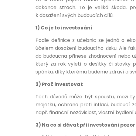
dokonce strach. To je veliká škoda, pr
k dosažení svých budoucích cílů.
1) Co je to investování
Podle definice z učebnic se jedná o eko
účelem dosažení budoucího zisku.
Ale fak
do budoucna přinese zhodnocení nebo uži
který za rok vyletí o desítky či stovk
spánku, díky kterému budeme zdraví a svěž
2) Proč investovat
Těch důvodů může být spoustu, mezi ty 
majetku, ochrana proti inflaci, budoucí z
např. finanční nezávislost, vlastní bydlení 
3) Na co si dávat při investování pozor