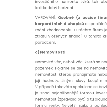
investičního horizontu týká, tak o
krátkodobý horizont.
VAROVÁNÍ:
Osobně (z pozice fin
korporátních dluhopisů
a speciálně
roční zhodnocení!!! U těchto firem j
ztrátu vložených financí. U tohoto k
poradcem.
c) Nemovitosti
Nemovitá věc, neboli věc, která se ne
pozemek. Pojďme se ale na nemovitos
nemovitost, kterou pronajímáte nebo
její hodnoty. Jinými slovy koupím 
V případě takovéto spekulace se baví
je snad nejoblíbenější formou inves
nemovitost (zpravidla byt) a tu dlouh
formu renty. Největší riziko z pohle