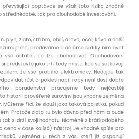
převyšující poptávce se však toto riziko značně
pro střednědobé, tak pro dlouhodobé investování.
 plyn, zlato, stříbro, obilí, dřevo, ocel, káva a další
onzumujeme, prodáváme a děláme si díky nim život
 o vše ostatní, co lze obchodovat. Obchodování
si představte jako trh, tedy místo, kde se setkávají
rozdílem, že vše probíhá elektronicky. Nedojde tak
edpovídat růst či pokles např. ropy není dost dobře
ního poradenství pracujeme tedy nejčastěji
Tyto historií prověřené suroviny jsou vhodné zejména
Můžeme říci, že slouží jako taková pojistka, pokud
ém. Protože zlato tu bylo dávno před námi a bude
a tak si drží svoji hodnotu. Nicméně z krátkodobého
eho cena v čase kolísá) nástroj. Je vhodné spíše pro
ředků. Zejména u těch z vás, kteří již disponují