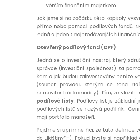
větším finančním majetkem.
Jak jsme si na začátku této kapitoly vysvět
přímo nebo pomocí podílových fondů. Nyn
jedná o jeden z nejprodávanjších finančn
Otevřený podílový fond (OPF)
Jedná se o investiční nástroj, který sdr
správce (investiční společnost) za pomoc
kam a jak budou zainvestovány peníze ve
(soubor pravidel, kterými se fond říd
nemovitosti či komodity). Tím, že vložíte
podílové listy
. Podílový list je základn
podílových listů se nazývá podílník.
Cenn
mají portfolio manažeři.
Pojďme si upřímně říci, že tato definice 
do „lidštiny“:-). Pokud byste si napříkla