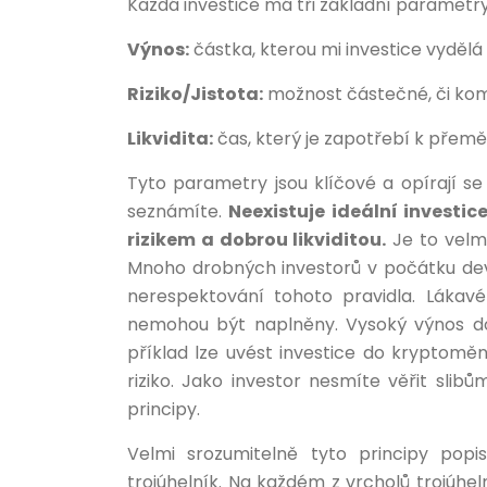
Každá investice má tři základní parametry
Výnos:
částka, kterou mi investice vydělá
Riziko/Jistota:
možnost částečné, či kom
Likvidita:
čas, který je zapotřebí k přemě
Tyto parametry jsou klíčové a opírají se
seznámíte.
Neexistuje ideální investi
rizikem a dobrou likviditou.
Je to velmi
Mnoho drobných investorů v počátku dev
nerespektování tohoto pravidla. Lákavé
nemohou být naplněny. Vysoký výnos do
příklad lze uvést investice do kryptomě
riziko. Jako investor nesmíte věřit slibů
principy.
Velmi srozumitelně tyto principy popi
trojúhelník.
Na každém z vrcholů trojúhel