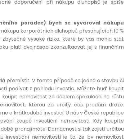
becné doporučení při nákupu dluhopisů je spíše
ančního poradce) bych se vyvaroval nákupu
 nákupu korporátních dluhopisů přesahujících 10 %
e zbytečně vysoké riziko, které by vás mohlo stát
roku platí dvojnásob zkonzultaovat jej s finančním
dá přemístit. V tomto případě se jedná o stavbu či
ti podívat z pohledu investic. Můžete buď koupit
 koupit nemovitost za účelem spekulace na růstu
nemovitost, kterou za určitý čas prodám dráže.
me o krátkodobé investici. U nás v České republice
tování koupě investiční nemovitosti. Kdy koupíte
odobě pronajímáte. Domácnost si tak zajistí určitou
du investiční nemovitosti je to, že by nemovitost