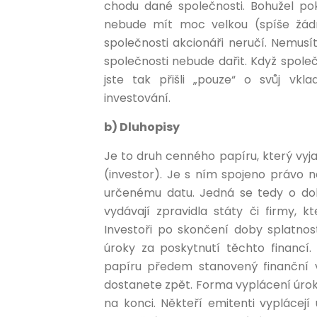
chodu dané společnosti. Bohužel po
nebude mít moc velkou (spíše žádn
společnosti akcionáři neručí. Nemusí
společnosti nebude dařit. Když spole
jste tak přišli „pouze“ o svůj vk
investování.
b) Dluhopisy
Je to druh cenného papíru, který vyjad
(investor). Je s ním spojeno právo 
určenému datu. Jedná se tedy o dokl
vydávají zpravidla státy či firmy, k
Investoři po skončení doby splatno
úroky za poskytnutí těchto financí.
papíru předem stanovený finanční v
dostanete zpět. Forma vyplácení úrok
na konci. Někteří emitenti vyplácejí 