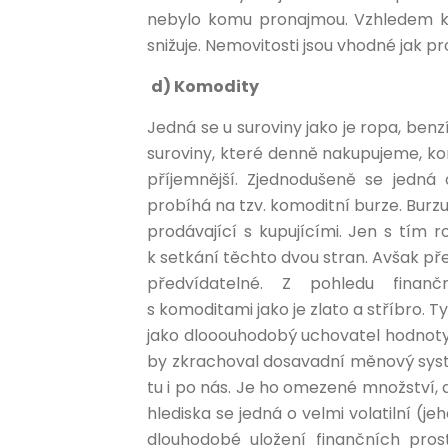
nebylo komu pronajmou. Vzhledem k 
snižuje. Nemovitosti jsou vhodné jak 
d) Komodity
Jedná se u suroviny jako je ropa, benzín,
suroviny, které denně nakupujeme, k
příjemnější. Zjednodušeně se jedná
probíhá na tzv. komoditní burze. Burzu 
prodávající s kupujícími. Jen s tím 
k setkání těchto dvou stran. Avšak př
předvídatelné. Z pohledu finanč
s komoditami jako je zlato a stříbro. 
jako dlooouhodobý uchovatel hodnoty. 
by zkrachoval dosavadní měnový syst
tu i po nás. Je ho omezené množství, 
hlediska se jedná o velmi volatilní (j
dlouhodobé uložení finančních prost