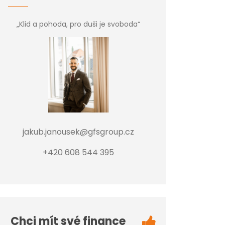
„Klid a pohoda, pro duši je svoboda“
jakub.janousek@gfsgroup.cz
+420 608 544 395
Chci mít své finance