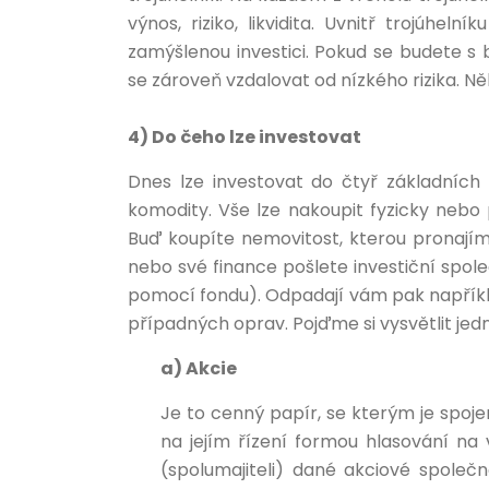
výnos, riziko, likvidita. Uvnitř trojúh
zamýšlenou investici. Pokud se budete s
se zároveň vzdalovat od nízkého rizika. Ně
4) Do čeho lze investovat
Dnes lze investovat do čtyř základních n
komodity. Vše lze nakoupit fyzicky nebo
Buď koupíte nemovitost, kterou pronajím
nebo své finance pošlete investiční spol
pomocí fondu). Odpadají vám pak například 
případných oprav. Pojďme si vysvětlit jednot
a) Akcie
Je to cenný papír, se kterým je spoje
na jejím řízení formou hlasování na 
(spolumajiteli) dané akciové spole