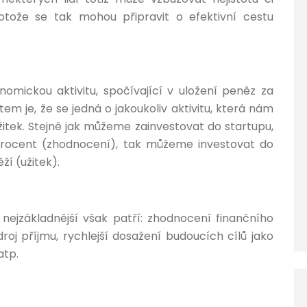
otože se tak mohou připravit o efektivní cestu
nomickou aktivitu, spočívající v uložení peněz za
tem je, že se jedná o jakoukoliv aktivitu, která nám
tek. Stejně jak můžeme zainvestovat do startupu,
y procent (zhodnocení), tak můžeme investovat do
í (užitek).
nejzákladnější však patří: zhodnocení finančního
droj příjmu, rychlejší dosažení budoucích cílů jako
atp.