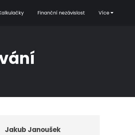
Kalkulačky
Finanční nezávislost
Více
ování
Jakub Janoušek