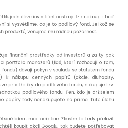
lili, jednotlivé investiční nástroje lze nakoupit buď
í si vysvětlíme, co je to
podílový fond
.
Jelikož se
ích produktů, věnujme mu řádnou pozornost.
užuje finanční prostředky od investorů a za ty pak
i portfolio manažerů (lidé, kteří rozhodují o tom,
 fondu) dávají pokyn v souladu se statutem fondu
í) k nákupu cenných papírů (akcie, dluhopisy,
 své prostředky do podílového fondu, nakupuje tzv.
í jednotkou podílového fondu. Ten, kdo je držitelem
é papíry tedy nenakupujete na přímo. Tuto úlohu
většině lidem moc neřekne. Zkusím to tedy přeložit
d chtěli koupit akcii Googlu, tak budete potřebovat