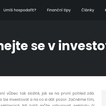
Umíš hospodařit?
Finanční tipy
Články
ejte se v invest
ení vůbec tak složité, jak se na první pohled zdá.
o lze investovat a na co si dát pozor. Začněme tím,
některých lidí totiž může vzbuzovat nejistotu či