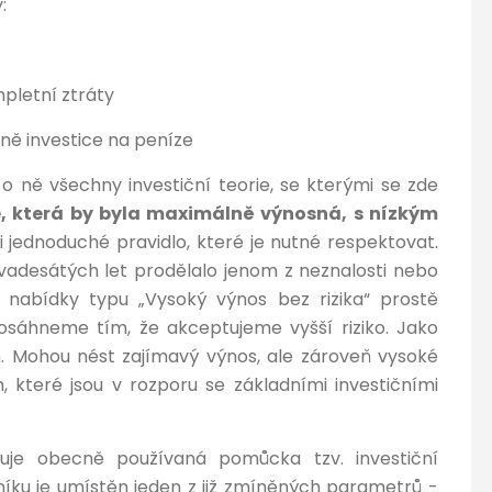
:
pletní ztráty
ně investice na peníze
 o ně všechny investiční teorie, se kterými se zde
ce, která by byla maximálně výnosná, s nízkým
 jednoduché pravidlo, které je nutné respektovat.
adesátých let prodělalo jenom z neznalosti nebo
 nabídky typu „Vysoký výnos bez rizika“ prostě
sáhneme tím, že akceptujeme vyšší riziko. Jako
n. Mohou nést zajímavý výnos, ale zároveň vysoké
m, které jsou v rozporu se základními investičními
suje obecně používaná pomůcka tzv. investiční
níku je umístěn jeden z již zmíněných parametrů -