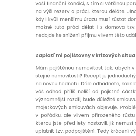
vaší finanční kondici, s tím si většinou p
na výši rezerv a práci, kterou děláte. Ji
kdy i kvůli menšímu úrazu musí zůstat dom
možné tuto práci dělat i z domova tzv.
nedojde ke snížení příjmu vlivem této událos
Zaplatí mi pojišťovny v krizových situ
Mám pojištěnou nemovitost tak, abych v 
stejné nemovitosti? Recept je jednoduchý. P
na novou hodnotu. Dále odhadněte, kolik b
váš odhad příliš neliší od pojistné čás
významnější rozdíl, bude důležité smlouvu
majetkových smlouvách objevuje. Problé
v pořádku, ale vlivem přirozeného růst
kterou jste před lety nastavili, již nemu
uplatnit tzv. podpojištění. Tedy krácení v