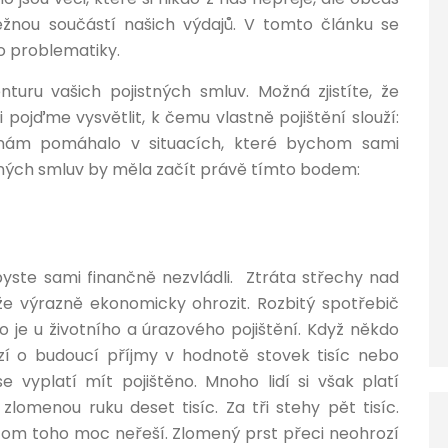
běžnou součástí našich výdajů. V tomto článku se
to problematiky.
nturu vašich pojistných smluv. Možná zjistíte, že
 pojďme vysvětlit, k čemu vlastně pojištění slouží:
y nám pomáhalo v situacích, které bychom sami
stných smluv by měla začít právě tímto bodem:
 byste sami finančně nezvládli. Ztráta střechy nad
 výrazně ekonomicky ohrozit. Rozbitý spotřebič
 je u životního a úrazového pojištění. Když někdo
ází o budoucí příjmy v hodnotě stovek tisíc nebo
se vyplatí mít pojištěno. Mnoho lidí si však platí
zlomenou ruku deset tisíc. Za tři stehy pět tisíc.
řitom toho moc neřeší. Zlomený prst přeci neohrozí