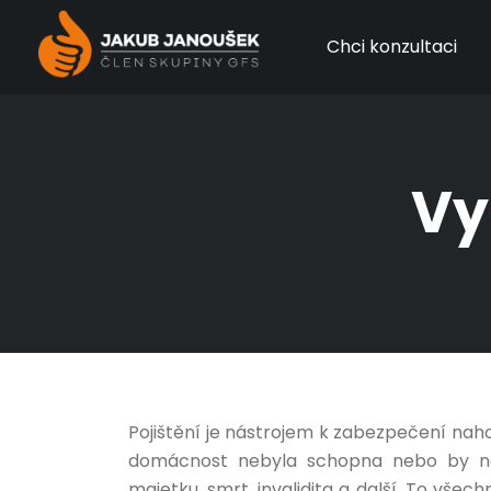
Chci konzultaci
Vy
Pojištění je nástrojem k zabezpečení naho
domácnost nebyla schopna nebo by nec
majetku, smrt, invalidita a další. To všech