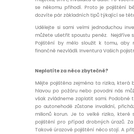
se někomu přihodí. Proto je pojištění 
dozvíte pár základních tipů týkající se té
Udělejte si sami velmi jednoduchou inve
můžete ušetřit spoustu peněz. Nejdříve si
Pojištění by mělo sloužit k tomu, ab
finančně nezvládli. Inventura Vašich poji
Neplatíte za něco zbytečně?
Mějte pojištěna zejména ta rizika, která
hlavou po požáru nebo povodni nás může
však zvládneme zaplatit sami. Podobné to
po autonehodě zůstane invalidní, přich
milionů korun. Je to velké riziko, které 
pojištění pro případ drobných úrazů. Za 
Takové úrazové pojištění něco stojí. A p