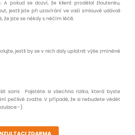
 A pokud se dozví, že klient prodělal žloutenku,
, jestli jste při uzavírání ve vaší smlouvě udávali
že jste se někdy s něčím léčili.
lujte, jestli by se v nich daly uplatnit výše zmíněné
šit sami. Pojistěte si všechna rizika, která byste
ění pečlivě zvažte. V případě, že si nebudete vědět
zulace:-).
ONZULTACI ZDARMA