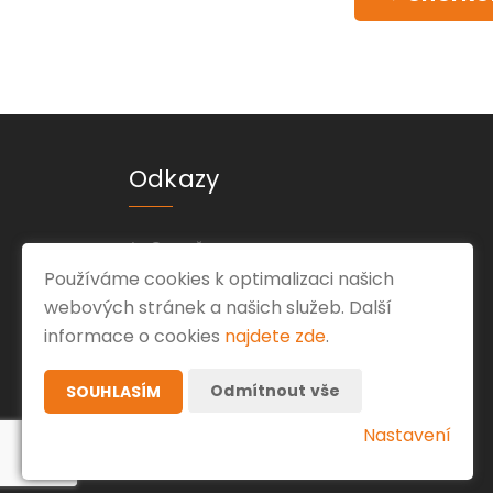
Odkazy
O mně
Používáme cookies k optimalizaci našich
Kontakt
webových stránek a našich služeb. Další
Ochrana osobních údajů
informace o cookies
najdete zde
.
Odmítnout vše
SOUHLASÍM
Nastavení