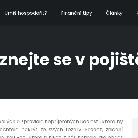
Umíš hospodařit?
Finanční tipy
Články
znejte se v pojišt
dilých a zpravidla nepříjemných událostí, které by
htěla pokrýt ze svých rezerv. Krádež, zničení
no jsou věci, které si nikdo z nás nepřeje, ale občas