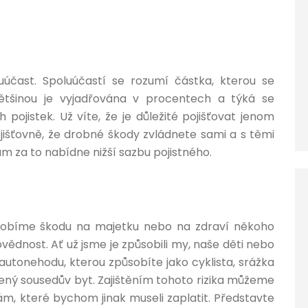
luúčast. Spoluúčastí se rozumí částka, kterou se
ětšinou je vyjadřována v procentech a týká se
ojistek. Už víte, že je důležité pojišťovat jenom
pojišťovně, že drobné škody zvládnete sami a s těmi
m za to nabídne nižší sazbu pojistného.
ůsobíme škodu na majetku nebo na zdraví někoho
ědnost. Ať už jsme je způsobili my, naše děti nebo
autonehodu, kterou způsobíte jako cyklista, srážka
ený sousedův byt. Zajištěním tohoto rizika můžeme
ám, které bychom jinak museli zaplatit. Představte