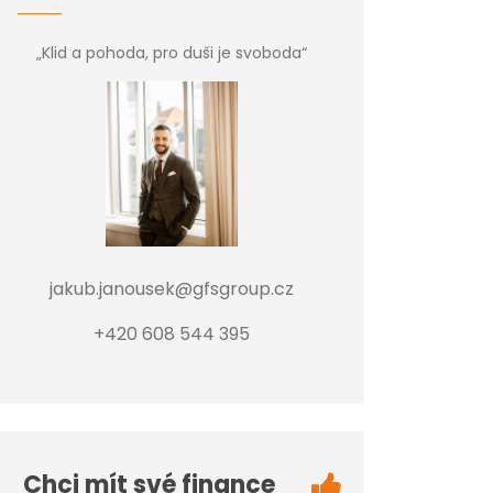
„Klid a pohoda, pro duši je svoboda“
jakub.janousek@gfsgroup.cz
+420 608 544 395
Chci mít své finance