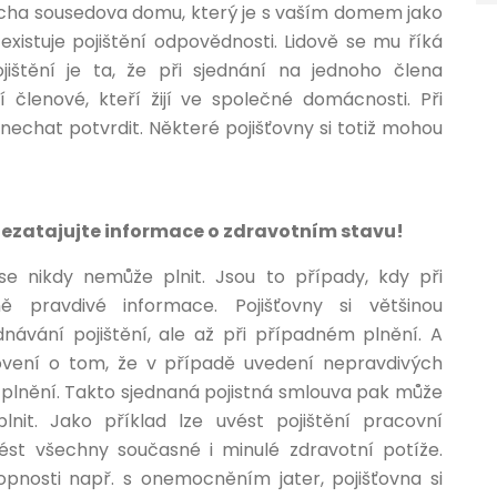
řecha sousedova domu, který je s vaším domem jako
existuje pojištění odpovědnosti. Lidově se mu říká
jištění je ta, že při sjednání na jednoho člena
í členové, kteří žijí ve společné domácnosti. Při
i nechat potvrdit. Některé pojišťovny si totiž mohou
 nezatajujte informace o zdravotním stavu!
o se nikdy nemůže plnit. Jsou to případy, kdy při
vně pravdivé informace. Pojišťovny si většinou
dnávání pojištění, ale až při případném plnění. A
ovení o tom, že v případě uvedení nepravdivých
 plnění. Takto sjednaná pojistná smlouva pak může
nit. Jako příklad lze uvést pojištění pracovní
uvést všechny současné i minulé zdravotní potíže.
nosti např. s onemocněním jater, pojišťovna si