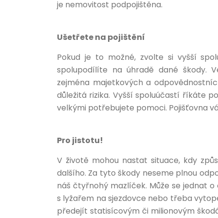
je nemovitost podpojištěna.
Ušetřete na pojištění
Pokud je to možné, zvolte si vyšší spo
spolupodílíte na úhradě dané škody. V
zejména majetkových a odpovědnostních p
důležitá rizika. Vyšší spoluúčastí říkáte 
velkými potřebujete pomoci. Pojišťovna vá
Pro jistotu!
V životě mohou nastat situace, kdy zp
dalšího. Za tyto škody neseme plnou odpov
náš čtyřnohý mazlíček. Může se jednat o 
s lyžařem na sjezdovce nebo třeba vytop
předejít statisícovým či milionovým škod