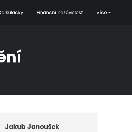
Kalkulačky
Finanční nezávislost
Více
ění
Jakub Janoušek