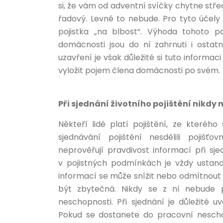
si, že vám od adventní svíčky chytne st
řadový. Levné to nebude. Pro tyto účely 
pojistka „na blbost“. Výhoda tohoto po
domácnosti jsou do ní zahrnuti i ostatn
uzavření je však důležité si tuto informac
vyložit pojem člena domácnosti po svém.
Při sjednání životního pojištění nikdy
Někteří lidé platí pojištění, ze kteréh
sjednávání pojištění nesdělili pojišťo
neprověřují pravdivost informací při sje
v pojistných podmínkách je vždy ustan
informací se může snížit nebo odmítnout
být zbytečná. Nikdy se z ní nebude pl
neschopnosti. Při sjednání je důležité 
Pokud se dostanete do pracovní neschop