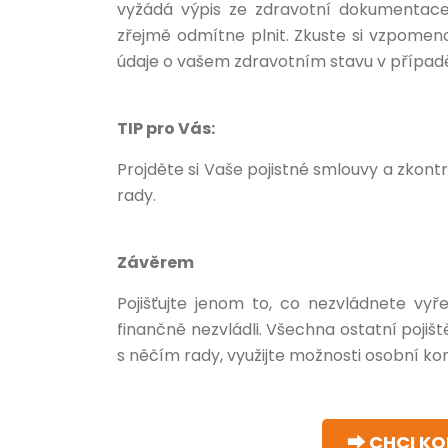
vyžádá výpis ze zdravotní dokumentace.
zřejmě odmítne plnit. Zkuste si vzpomenout
údaje o vašem zdravotním stavu v případě, 
TIP pro Vás:
Projděte si Vaše pojistné smlouvy a zkontro
rady.
Závěrem
Pojišťujte jenom to, co nezvládnete vyře
finančně nezvládli. Všechna ostatní pojišt
s něčím rady, využijte možnosti osobní kon
⮕ CHCI K