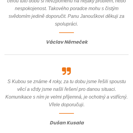
celou tuto dobu si nevzpomenu na nějaký problém, nebo
nespokojenost. Takového poradce mohu s čistým
svědomím jedině doporučit. Panu Janouškovi děkuji za
spolupráci.
Václav Němeček
S Kubou se známe 4 roky, za tu dobu jsme řešili spoustu
věcí a vždy jsme našli řešení pro danou situaci.
Komunikace s ním je velmi příjemná, je ochotný a vstřícný.
Vřele doporučuji.
Dušan Kusala