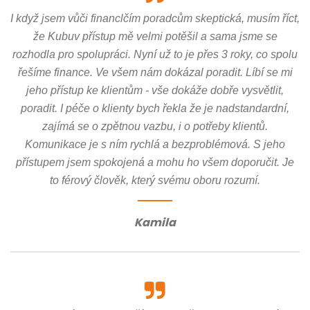
I když jsem vůči financlčím poradcům skeptická, musím říct,
že Kubuv přístup mě velmi potěšil a sama jsme se
rozhodla pro spolupráci. Nyní už to je přes 3 roky, co spolu
řešíme finance. Ve všem nám dokázal poradit. Líbí se mi
jeho přístup ke klientům - vše dokáže dobře vysvětlit,
poradit. I péče o klienty bych řekla že je nadstandardní,
zajímá se o zpětnou vazbu, i o potřeby klientů.
Komunikace je s ním rychlá a bezproblémová. S jeho
přístupem jsem spokojená a mohu ho všem doporučit. Je
to férový člověk, který svému oboru rozumí.
Kamila