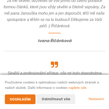
za mě skvělé, dozvědět se vše přímo od svého poradce
formou článků, které jsou vždy skvěle a čitelně sepsány. Za
mě pana Janouška mohu jen a jen doporučit, těší mě naše
spolupráce a těším se na tu budoucí! Děkujeme za Vaši
péči :) Řičánková
Ivana Řičánková
Skvělý a profesionální přístup, vše mi bylo dopodrobna
vysvětleno a opravdu mi pomohl. Jsem neskutečně rád, že
Používáme cookies k optimalizaci našich webových stránek a
jsem Jakuba Janouška poznal. Jakub se nestará jen o
našich služeb. Další informace o cookies
najdete zde
.
svou kapsu a nic nevnucuje. Moc mu děkuji za
neuvěřitelně lidský přístup a pomoc. Vše je přehledné, a co
Odmítnout vše
SOUHLASÍM
Nastavení
nechápu, nám kdykoli poradí. Určitě budu doporučovat