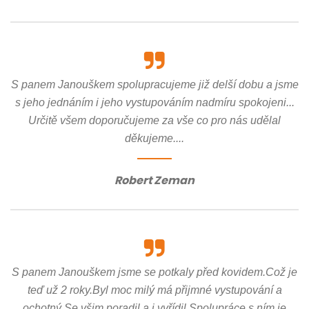
S panem Janouškem spolupracujeme již delší dobu a jsme
s jeho jednáním i jeho vystupováním nadmíru spokojeni...
Určitě všem doporučujeme za vše co pro nás udělal
děkujeme....
Robert Zeman
S panem Janouškem jsme se potkaly před kovidem.Což je
teď už 2 roky.Byl moc milý má přijmné vystupování a
ochotný.Se všim poradil a i vyřídil.Spolupráce s ním je