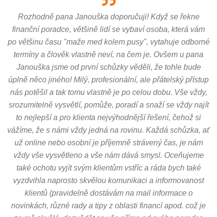
Rozhodně pana Janouška doporučuji! Když se řekne
finanční poradce, většině lidí se vybaví osoba, která vám
po většinu času "maže med kolem pusy", vytahuje odborné
termíny a člověk vlastně neví, na čem je. Ovšem u pana
Janouška jsme od první schůzky věděli, že tohle bude
úplně něco jiného! Milý, profesionální, ale přátelský přístup
nás potěšil a tak tomu vlastně je po celou dobu. Vše vždy,
srozumitelně vysvětlí, pomůže, poradí a snaží se vždy najít
to nejlepší a pro klienta nejvýhodnější řešení, čehož si
vážíme, že s námi vždy jedná na rovinu. Každá schůzka, ať
už online nebo osobní je příjemně strávený čas, je nám
vždy vše vysvětleno a vše nám dává smysl. Oceňujeme
také ochotu vyjít svým klientům vstříc a ráda bych také
vyzdvihla naprosto skvělou komunikaci a informovanost
klientů (pravidelně dostávám na mail informace o
novinkách, různé rady a tipy z oblasti financí apod. což je