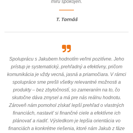
míru spokojen.
T. Tomáš
Spoluprácu s Jakubem hodnotím veľmi pozitívne. Jeho
prístup je systematický, prehľadný a efektívny, pričom
komunikácia je vždy vecná, jasná a priamočiara. V rámci
spolupráce sme prešli všetky relevantné možnosti a
produkty – bez zbytočností, so zameraním na to, čo
skutočne dáva zmysel a má pre nás reálnu hodnotu.
Zároveň nám pomohol získať lepší prehľad o vlastných
financiách, nastaviť si finančné ciele a efektívne ich
plánovať a riadiť. Výsledkom je lepšia orientácia vo
financiách a konkrétne riešenia, ktoré nám Jakub z fáze