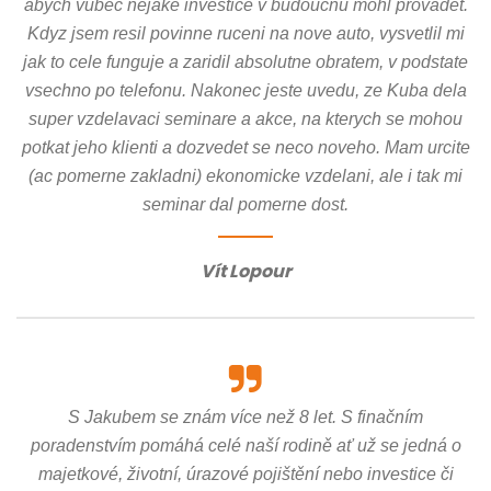
abych vubec nejake investice v budoucnu mohl provadet.
Kdyz jsem resil povinne ruceni na nove auto, vysvetlil mi
jak to cele funguje a zaridil absolutne obratem, v podstate
vsechno po telefonu. Nakonec jeste uvedu, ze Kuba dela
super vzdelavaci seminare a akce, na kterych se mohou
potkat jeho klienti a dozvedet se neco noveho. Mam urcite
(ac pomerne zakladni) ekonomicke vzdelani, ale i tak mi
seminar dal pomerne dost.
Vít Lopour
S Jakubem se znám více než 8 let. S finačním
poradenstvím pomáhá celé naší rodině ať už se jedná o
majetkové, životní, úrazové pojištění nebo investice či