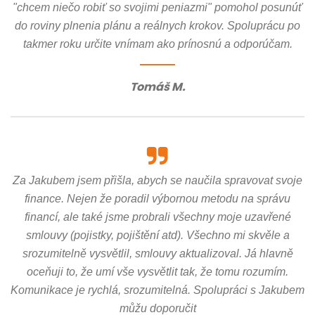
"chcem niečo robiť so svojimi peniazmi" pomohol posunúť
do roviny plnenia plánu a reálnych krokov. Spoluprácu po
takmer roku určite vnímam ako prínosnú a odporúčam.
Tomáš M.
Za Jakubem jsem přišla, abych se naučila spravovat svoje
finance. Nejen že poradil výbornou metodu na správu
financí, ale také jsme probrali všechny moje uzavřené
smlouvy (pojistky, pojištění atd). Všechno mi skvěle a
srozumitelně vysvětlil, smlouvy aktualizoval. Já hlavně
oceňuji to, že umí vše vysvětlit tak, že tomu rozumím.
Komunikace je rychlá, srozumitelná. Spolupráci s Jakubem
můžu doporučit