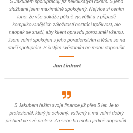
S Jakubem spolupracuji již několikátým rokem. S jeho
službami jsem maximálně spokojený. Nejvíce si cením
toho, že vše dokáže pěkně vysvětlit a v případě
komplikovanějších záležitostí neztrácí trpělivost, ale
naopak se snaží, aby klient opravdu porozuměl všemu.
Jsem velmi spokojen s jeho poradenstvím a těším se na
další spolupráci. S čistým svědomím ho mohu doporučit.
Jan Linhart
S Jakubem řeším svoje finance již přes 5 let. Je to
profesionál, který je ochotný, vstřícný a má velmi dobrý
přehled ve své profesi. Za sebe ho mohu jedině doporučit.