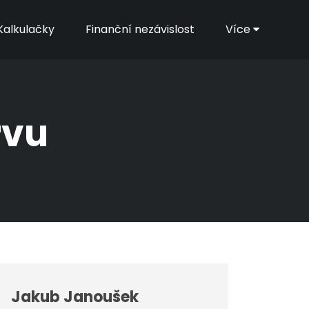
Kalkulačky
Finanční nezávislost
Více
rvu
Jakub Janoušek