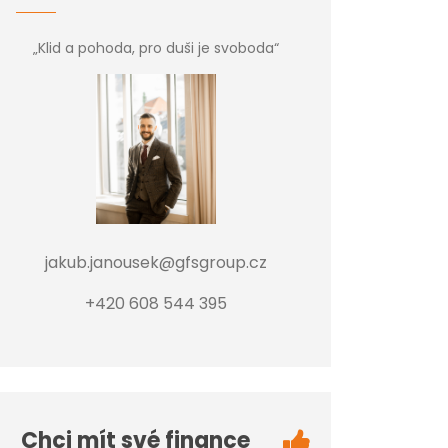
„Klid a pohoda, pro duši je svoboda“
jakub.janousek@gfsgroup.cz
+420 608 544 395
Chci mít své finance