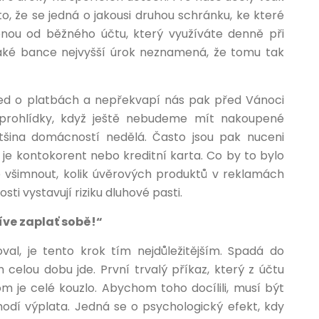
to, že se jedná o jakousi druhou schránku, ke které
nou od běžného účtu, který využíváte denně při
jaké bance nejvyšší úrok neznamená, že tomu tak
d o platbách a nepřekvapí nás pak před Vánoci
 prohlídky, když ještě nebudeme mít nakoupené
tšina domácností nedělá. Často jsou pak nuceni
 je kontokorent nebo kreditní karta. Co by to bylo
e všimnout, kolik úvěrových produktů v reklamách
i vystavují riziku dluhové pasti.
íve zaplať sobě!“
val, je tento krok tím nejdůležitějším. Spadá do
celou dobu jde. První trvalý příkaz, který z účtu
om je celé kouzlo. Abychom toho docílili, musí být
odí výplata. Jedná se o psychologický efekt, kdy