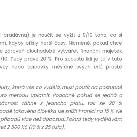
pradávna) je naučit se vyžít z 9/10 toho, co si
em, kdyby přišly horší časy. Nicméně, pokud chce
le zároveň dlouhodobě vytvářet finanční majetek
10. Tedy právě 20 %. Pro spoustu lidí je to v tuto
tovky nebo tisícovky měsíčně svých cílů prostě
hy, která vše co vydělá, musí použít na postupné
uto metodu uplatnit. Podobně pokud se jedná o
omácnost táhne z jednoho platu, tak se 20 %
dě takového člověka lze snížit hranici na 15 %. Ne
ině případů více než doposud. Pokud tedy vydělávám
ž 2 500 Kč (10 % z 25 tisíc).