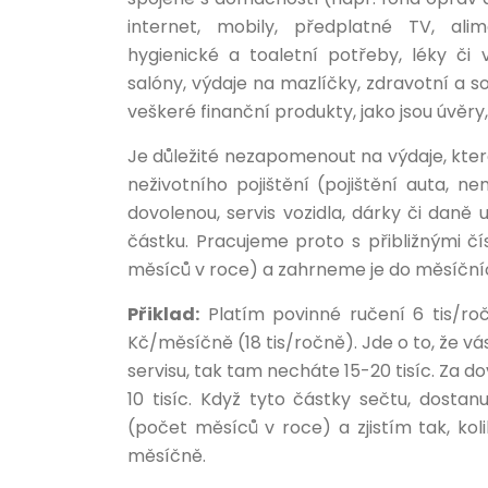
internet, mobily, předplatné TV, alim
hygienické a toaletní potřeby, léky či 
salóny, výdaje na mazlíčky, zdravotní a 
veškeré finanční produkty, jako jsou úvěry, 
Je důležité nezapomenout na výdaje, které
neživotního pojištění (pojištění auta, n
dovolenou, servis vozidla, dárky či daně 
částku. Pracujeme proto s přibližnými č
měsíců v roce) a zahrneme je do měsíčníc
Přiklad:
Platím povinné ručení 6 tis/roč
Kč/měsíčně (18 tis/ročně). Jde o to, že vás
servisu, tak tam necháte 15-20 tisíc. Za d
10 tisíc. Když tyto částky sečtu, dostan
(počet měsíců v roce) a zjistím tak, ko
měsíčně.