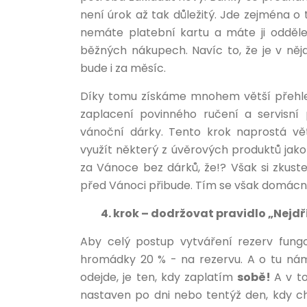
není úrok až tak důležitý. Jde zejména o 
nemáte platební kartu a máte ji odděle
běžných nákupech. Navíc to, že je v ně
bude i za měsíc.
Díky tomu získáme mnohem větší přehle
zaplacení povinného ručení a servisní
vánoční dárky. Tento krok naprostá vě
využít některý z úvěrových produktů jako
za Vánoce bez dárků, že!? Však si zkust
před Vánoci přibude. Tím se však domácnost
4. krok – dodržovat pravidlo „Nejdř
Aby celý postup vytváření rezerv fungo
hromádky 20 % - na rezervu. A o tu nám 
odejde, je ten, kdy zaplatím
sobě!
A v t
nastaven po dni nebo tentýž den, kdy ch