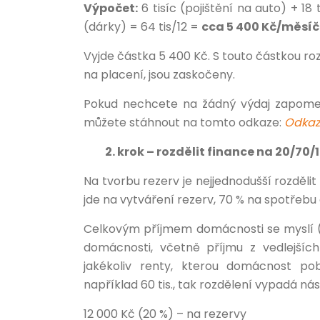
Výpočet:
6 tisíc (pojištění na auto) + 18 t
(dárky) = 64 tis/12 =
cca 5 400 Kč/měsí
Vyjde částka 5 400 Kč. S touto částkou r
na placení, jsou zaskočeny.
Pokud nechcete na žádný výdaj zapomeno
můžete stáhnout na tomto odkaze:
Odkaz
2. krok – rozdělit finance na 20/70/
Na tvorbu rezerv je nejjednodušší rozděli
jde na vytváření rezerv, 70 % na spotřebu 
Celkovým příjmem domácnosti se myslí (
domácnosti, včetně příjmu z vedlejších
jakékoliv renty, kterou domácnost pob
například 60 tis., tak rozdělení vypadá ná
12 000 Kč (20 %) – na rezervy