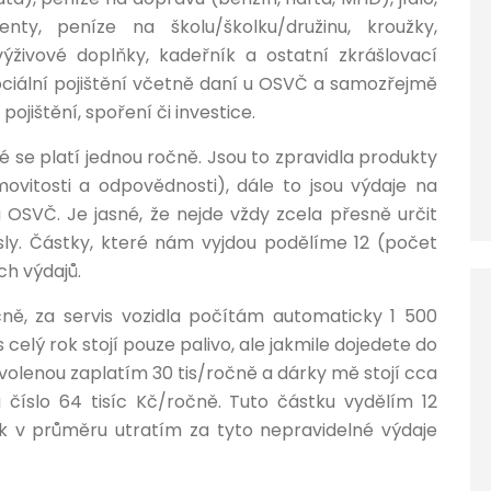
enty, peníze na školu/školku/družinu, kroužky,
výživové doplňky, kadeřník a ostatní zkrášlovací
sociální pojištění včetně daní u OSVČ a samozřejmě
pojištění, spoření či investice.
 se platí jednou ročně. Jsou to zpravidla produkty
emovitosti a odpovědnosti), dále to jsou výdaje na
u OSVČ. Je jasné, že nejde vždy zcela přesně určit
ísly. Částky, které nám vyjdou podělíme 12 (počet
h výdajů.
ně, za servis vozidla počítám automaticky 1 500
 celý rok stojí pouze palivo, ale jakmile dojedete do
ovolenou zaplatím 30 tis/ročně a dárky mě stojí cca
u číslo 64 tisíc Kč/ročně. Tuto částku vydělím 12
lik v průměru utratím za tyto nepravidelné výdaje