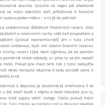
onečně dozvíte. Dozvíte se nejen jak efektivně
teré se mým klientům daří přibližovat k finanční
ní rezervu jeden milion – a to již do pěti let!
ce uvědomovat důležitost finančních rezerv. Díky
lužbách a cestovním ruchu. Lidé byli propuštěni a
pojištění (pokud neonemocněli) jim v tuto chvíli
dobí zvládnout, bylo mít vlastní finanční rezervu.
se tvorby rezerv týká. Není výjimkou, že se setkám
a poměrně nízké náklady, a i přes to se jim nedaří
ice málo. Pokud jste mezi nimi, tak z toho nebuďte
holt nikdo nenaučil. Musíme si tedy poradit sami. A
ležitý krok.
ácnost k dispozici, je skutečně již zmiňovaný 3 až
 lidí, kteří bydlí v nájmu a šesti násobek pro ty,
 jsou totiž spjaty větší výdaje. Takže pokud mám
 tis. Tuto částku je potřeba mít k dispozici ideálně