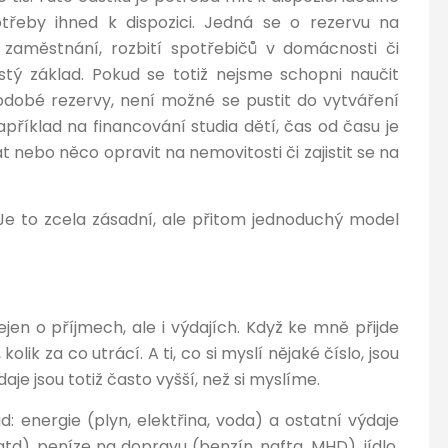
řeby ihned k dispozici. Jedná se o rezervu na
a zaměstnání, rozbití spotřebičů v domácnosti či
stý základ. Pokud se totiž nejsme schopni naučit
dobé rezervy, není možné se pustit do vytváření
příklad na financování studia dětí, čas od času je
 nebo něco opravit na nemovitosti či zajistit se na
 Je to zcela zásadní, ale přitom jednoduchý model
jen o příjmech, ale i výdajích. Když ke mně přijde
lik za co utrácí. A ti, co si myslí nějaké číslo, jsou
je jsou totiž často vyšší, než si myslíme.
: energie (plyn, elektřina, voda) a ostatní výdaje
d), peníze na dopravu (benzín, nafta, MHD), jídlo,