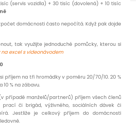
isíc (servis vozidla) + 30 tisíc (dovolená) + 10 tisíc
čně
ozpočet domácnosti často nepočítá. Když pak dojde
ut, tak využijte jednoduché pomůcky, kterou si
 na excel s videonávodem
10
t si příjem na tři hromádky v poměru 20/70/10. 20 %
a 10 % na zábavu.
v případě manželů/partnerů) příjem všech členů
 prací či brigád, výživného, sociálních dávek či
írá. Jestliže je celkový příjem do domácnosti
sledovně.