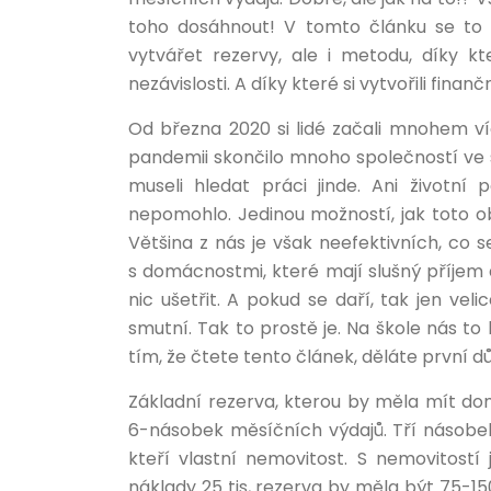
toho dosáhnout! V tomto článku se to k
vytvářet rezervy, ale i metodu, díky k
nezávislosti. A díky které si vytvořili finanč
Od března 2020 si lidé začali mnohem ví
pandemii skončilo mnoho společností ve s
museli hledat práci jinde. Ani životní 
nepomohlo. Jedinou možností, jak toto ob
Většina z nás je však neefektivních, co 
s domácnostmi, které mají slušný příjem 
nic ušetřit. A pokud se daří, tak jen vel
smutní. Tak to prostě je. Na škole nás to 
tím, že čtete tento článek, děláte první dů
Základní rezerva, kterou by měla mít dom
6-násobek měsíčních výdajů. Tří násobek u
kteří vlastní nemovitost. S nemovitostí
náklady 25 tis, rezerva by měla být 75-150