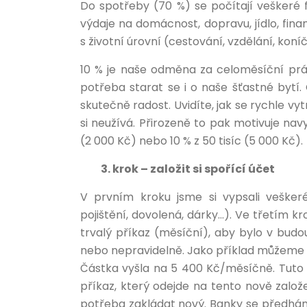
Do spotřeby (70 %) se počítají veškeré fi
výdaje na domácnost, dopravu, jídlo, fina
s životní úrovní (cestování, vzdělání, koní
10 % je naše odměna za celoměsíční práci
potřeba starat se i o naše šťastné bytí
skutečně radost. Uvidíte, jak se rychle vyt
si neužívá. Přirozeně to pak motivuje navy
(2 000 Kč) nebo 10 % z 50 tisíc (5 000 Kč).
3. krok – založit si spořící účet
V prvním kroku jsme si vypsali veškeré
pojištění, dovolená, dárky…). Ve třetím k
trvalý příkaz (měsíční), aby bylo v budo
nebo nepravidelně. Jako příklad můžeme u
Částka vyšla na 5 400 Kč/měsíčně. Tuto 
příkaz, který odejde na tento nově založe
potřeba zakládat nový. Banky se předhání