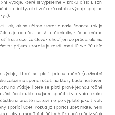
xní výdaje, které si vypíšeme v kroku číslo 1. Tzn.
nční produkty, ale i veškeré ostatní výdaje spojené
čky…).
. Tak, jak se učíme starat o naše finance, tak je
. Cílem je odměnit se. A to čímkoliv, z čeho máme
ratí frustrace, že člověk chodí jen do práce, ale nic
šovat příjem. Protože je rozdíl mezi 10 % z 20 tisíc
 výdaje, které se platí jednou ročně (neživotní
roku založíme spořící účet, na který bude nastaven
ucnu na výdaje, které se platí právě jednou ročně
vést částku, kterou jsme spočítali v prvním kroku.
částku si prostě nastavíme po výplatě jako trvalý
ný spořící účet. Pokud již spořící účet máte, není
 s úroky na spořících účtech. Pro naše účely však