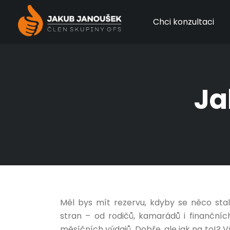
Chci konzultaci
Ja
Měl bys mít rezervu, kdyby se něco st
stran – od rodičů, kamarádů i finančních
měsíčních výdajů. Dobře, ale jak na to!? Vš