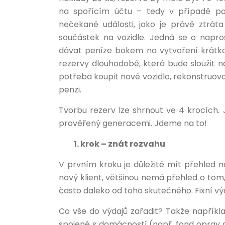
na spořícím účtu – tedy v případě pot
nečekané události, jako je právě ztrát
součástek na vozidle. Jedná se o napro
dávat peníze bokem na vytvoření krátko
rezervy dlouhodobé, která bude sloužit na
potřeba koupit nové vozidlo, rekonstruovat
penzi.
Tvorbu rezerv lze shrnout ve 4 krocích.
prověřený generacemi. Jdeme na to!
1. krok – znát rozvahu
V prvním kroku je důležité mít přehled ne
nový klient, většinou nemá přehled o tom, ko
často daleko od toho skutečného. Fixní výda
Co vše do výdajů zařadit? Takže například
spojené s domácností (např. fond oprav at