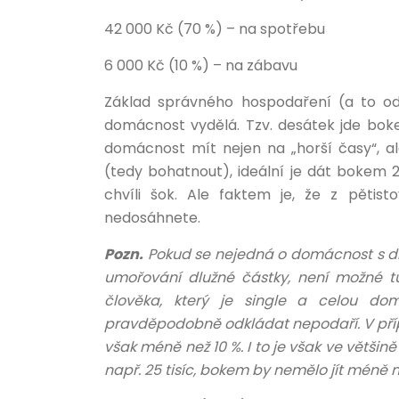
42 000 Kč (70 %) – na spotřebu
6 000 Kč (10 %) – na zábavu
Základ správného hospodaření (a to od 
domácnost vydělá. Tzv. desátek jde bok
domácnost mít nejen na „horší časy“, a
(tedy bohatnout), ideální je dát bokem 2/
chvíli šok. Ale faktem je, že z pětis
nedosáhnete.
Pozn.
Pokud se nejedná o domácnost s dlu
umořování dlužné částky, není možné t
člověka, který je single a celou d
pravděpodobně odkládat nepodaří. V přípa
však méně než 10 %. I to je však ve větš
např. 25 tisíc, bokem by nemělo jít méně ne