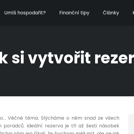
Umíš hospodařit?
Finanční tipy
Články
k si vytvořit reze
alo… Věčné téma. Slýcháme o něm snad ze všech
 poradců. Ideální rezerva je tři až šesti násobek
ichni nám jen říkají, že bychom měli mít, ale ne jak