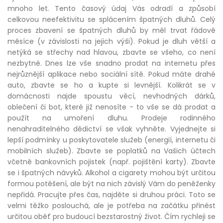
mnoho let. Tento časový údaj Vás odradí a způsobí
celkovou neefektivitu se splácením špatných dluhů. Celý
proces zbavení se špatných dluhů by měl trvat řádově
měsíce (v závislosti na jejich výši). Pokud je dluh větší a
netýká se střechy nad hlavou, zbavte se všeho, co není
nezbytné. Dnes lze vše snadno prodat na internetu přes
nejrůznější aplikace nebo sociální sítě. Pokud máte drahé
auto, zbavte se ho a kupte si levnější. Kolikrát se v
domácnosti najde spoustu věcí, nevhodných dárků,
oblečení či bot, které již nenosíte - to vše se dá prodat a
použít na umoření dluhu. Prodeje rodinného
nenahraditelného dědictví se však vyhněte. Vyjednejte si
lepší podmínky u poskytovatele služeb (energií, internetu či
mobilních služeb). Zbavte se poplatků na Vašich účtech
včetně bankovních pojistek (např. pojištění karty). Zbavte
se i špatných návyků. Alkohol a cigarety mohou být určitou
formou potěšení, ale být na nich závislý Vám do peněženky
nepřidá. Pracujte přes čas, najděte si druhou práci. Toto se
velmi těžko poslouchá, ale je potřeba na začátku přinést
určitou oběť pro budoucí bezstarostný život. Čím rychleji se