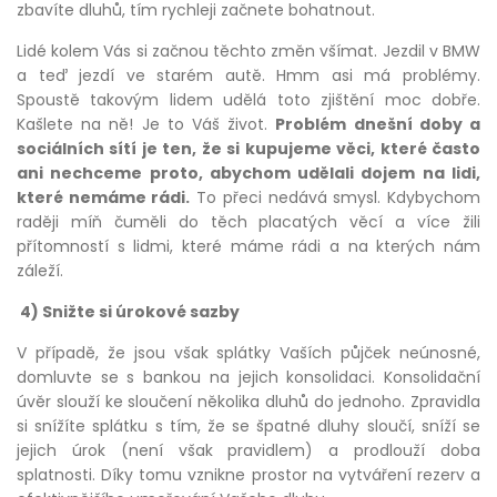
zbavíte dluhů, tím rychleji začnete bohatnout.
Lidé kolem Vás si začnou těchto změn všímat. Jezdil v BMW
a teď jezdí ve starém autě. Hmm asi má problémy.
Spoustě takovým lidem udělá toto zjištění moc dobře.
Kašlete na ně! Je to Váš život.
Problém dnešní doby a
sociálních sítí je ten, že si kupujeme věci, které často
ani nechceme proto, abychom udělali dojem na lidi,
které nemáme rádi.
To přeci nedává smysl. Kdybychom
raději míň čuměli do těch placatých věcí a více žili
přítomností s lidmi, které máme rádi a na kterých nám
záleží.
4) Snižte si úrokové sazby
V případě, že jsou však splátky Vaších půjček neúnosné,
domluvte se s bankou na jejich konsolidaci. Konsolidační
úvěr slouží ke sloučení několika dluhů do jednoho. Zpravidla
si snížíte splátku s tím, že se špatné dluhy sloučí, sníží se
jejich úrok (není však pravidlem) a prodlouží doba
splatnosti. Díky tomu vznikne prostor na vytváření rezerv a