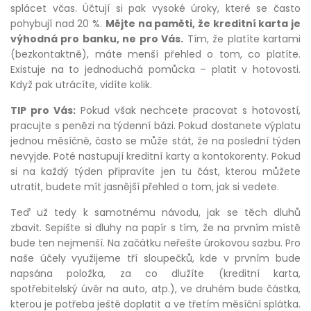
splácet včas. Účtují si pak vysoké úroky, které se často
pohybují nad 20 %.
Mějte na paměti, že kreditní karta je
výhodná pro banku, ne pro Vás.
Tím, že platíte kartami
(bezkontaktně), máte menší přehled o tom, co platíte.
Existuje na to jednoduchá pomůcka – platit v hotovosti.
Když pak utrácíte, vidíte kolik.
TIP pro Vás:
Pokud však nechcete pracovat s hotovostí,
pracujte s penězi na týdenní bázi. Pokud dostanete výplatu
jednou měsíčně, často se může stát, že na poslední týden
nevyjde. Poté nastupují kreditní karty a kontokorenty. Pokud
si na každý týden připravíte jen tu část, kterou můžete
utratit, budete mít jasnější přehled o tom, jak si vedete.
Teď už tedy k samotnému návodu, jak se těch dluhů
zbavit. Sepište si dluhy na papír s tím, že na prvním místě
bude ten nejmenší. Na začátku neřešte úrokovou sazbu. Pro
naše účely využijeme tří sloupečků, kde v prvním bude
napsána položka, za co dlužíte (kreditní karta,
spotřebitelský úvěr na auto, atp.), ve druhém bude částka,
kterou je potřeba ještě doplatit a ve třetím měsíční splátka.