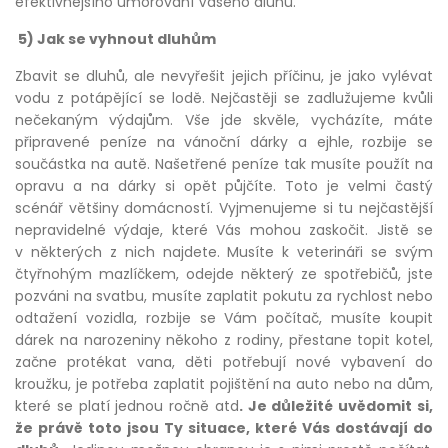
efektivnějšího umořování Vašeho dluhu.
5) Jak se vyhnout dluhům
Zbavit se dluhů, ale nevyřešit jejich příčinu, je jako vylévat
vodu z potápějící se lodě. Nejčastěji se zadlužujeme kvůli
nečekaným výdajům. Vše jde skvěle, vycházíte, máte
připravené peníze na vánoční dárky a ejhle, rozbije se
součástka na autě. Našetřené peníze tak musíte použít na
opravu a na dárky si opět půjčíte. Toto je velmi častý
scénář většiny domácností. Vyjmenujeme si tu nejčastější
nepravidelné výdaje, které Vás mohou zaskočit. Jistě se
v některých z nich najdete. Musíte k veterináři se svým
čtyřnohým mazlíčkem, odejde některý ze spotřebičů, jste
pozváni na svatbu, musíte zaplatit pokutu za rychlost nebo
odtažení vozidla, rozbije se Vám počítač, musíte koupit
dárek na narozeniny někoho z rodiny, přestane topit kotel,
začne protékat vana, děti potřebují nové vybavení do
kroužku, je potřeba zaplatit pojištění na auto nebo na dům,
které se platí jednou ročně atd
. Je důležité uvědomit si,
že právě toto jsou Ty situace, které Vás dostávají do