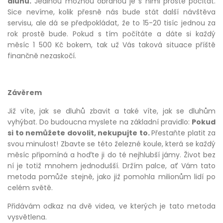
dluhů.
Jedinou možnou obranou je s nimi prostě počítat.
Sice nevíme, kolik přesně nás bude stát další návštěva
servisu, ale dá se předpokládat, že to 15-20 tisíc jednou za
rok prostě bude. Pokud s tím počítáte a dáte si každý
měsíc 1 500 Kč bokem, tak už Vás taková situace příště
finančně nezaskočí.
Závěrem
Již víte, jak se dluhů zbavit a také víte, jak se dluhům
vyhýbat. Do budoucna myslete na základní pravidlo:
Pokud
si to nemůžete dovolit, nekupujte to.
Přestaňte platit za
svou minulost! Zbavte se této železné koule, která se každý
měsíc připomíná a hoďte ji do té nejhlubší jámy. Život bez
ní je totiž mnohem jednodušší. Držím palce, ať Vám tato
metoda pomůže stejně, jako již pomohla milionům lidí po
celém světě.
Přidávám odkaz na dvě videa, ve kterých je tato metoda
vysvětlena.