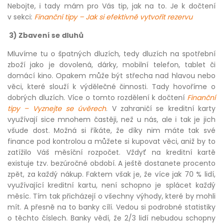
Nebojte, i tady mám pro Vás tip, jak na to. Je k dočtení
v sekci:
Finanční tipy – Jak si efektivně vytvořit rezervu
3) Zbavení se dluhů
Mluvíme tu o špatných dluzích, tedy dluzích na spotřební
zboží jako je dovolená, dárky, mobilní telefon, tablet či
domácí kino. Opakem může být střecha nad hlavou nebo
věci, které slouží k výdělečné činnosti. Tady hovoříme o
dobrých dluzích. Více o tomto rozdělení k dočtení
Finanční
tipy – Vyznejte se úvěrech
. V zahraničí se kreditní karty
využívají sice mnohem častěji, než u nás, ale i tak je jich
všude dost. Možná si říkáte, že díky nim máte tak své
finance pod kontrolou a můžete si kupovat věci, aniž by to
zatížilo Váš měsíční rozpočet. Vždyť na kreditní kartě
existuje tzv. bezúročné období. A ještě dostanete procento
zpět, za každý nákup. Faktem však je, že více jak 70 % lidí,
využívající kreditní kartu, není schopno je splácet každý
měsíc. Tím tak přicházejí o všechny výhody, které by mohli
mít. A přesně na to banky cílí. Vedou si podrobné statistiky
o těchto číslech. Banky vědí, že 2/3 lidí nebudou schopny