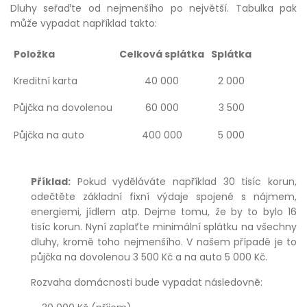
Dluhy seřaďte od nejmenšího po největší. Tabulka pak
může vypadat například takto:
Položka
Celková splátka
Splátka
Kreditní karta
40 000
2 000
Půjčka na dovolenou
60 000
3 500
Půjčka na auto
400 000
5 000
Příklad:
Pokud vyděláváte například 30 tisíc korun,
odečtěte základní fixní výdaje spojené s nájmem,
energiemi, jídlem atp. Dejme tomu, že by to bylo 16
tisíc korun. Nyní zaplaťte minimální splátku na všechny
dluhy, kromě toho nejmenšího. V našem případě je to
půjčka na dovolenou 3 500 Kč a na auto 5 000 Kč.
Rozvaha domácnosti bude vypadat následovně: