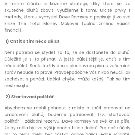
V tomto článku si kážeme strategii, díky které se lze
skutečně dluhů zbavit. Využijeme k tomu určité prvky z
metody, kterou vymyslel Dave Ramsey a popisuje ji ve své
knize The Total Money Makover (úplná změna Vašich
financí).
1) Chtít s tím něco dělat
Není potřeba se stydět za to, že se dostanete do dluhů.
Důležité je si to přiznat. A ještě důležitější je, chtít s tím
něco dělat. Sedět každý den s plechovkou piva u večerních
zpráv nebude to pravé. Pravděpodobně Vás nikdo neučil, jak
zacházet s penězi. Udělat chybu může každý. Tak se tím
nestresujte.
2) Startovací polštář
Abychom se mohli pohnout z místa a začít pracovat na
umořování dluhů, budeme potřebovat tzv. startovací
polštář – základní rezervu. Dave Ramsey ve své knize píše,
že by měla být ve výši jednoho tisíce dolarů. Pro naše účely
by to tedy měla být částka odpovídající jedné výplatě.