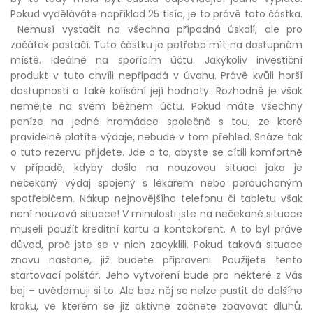
Pokud vyděláváte například 25 tisíc, je to právě tato částka.
Nemusí vystačit na všechna případná úskalí, ale pro
začátek postačí. Tuto částku je potřeba mít na dostupném
místě. Ideálně na spořícím účtu. Jakýkoliv investiční
produkt v tuto chvíli nepřipadá v úvahu. Právě kvůli horší
dostupnosti a také kolísání její hodnoty. Rozhodně je však
nemějte na svém běžném účtu. Pokud máte všechny
peníze na jedné hromádce společně s tou, ze které
pravidelně platíte výdaje, nebude v tom přehled. Snáze tak
o tuto rezervu přijdete. Jde o to, abyste se cítili komfortně
v případě, kdyby došlo na nouzovou situaci jako je
nečekaný výdaj spojený s lékařem nebo porouchaným
spotřebičem. Nákup nejnovějšího telefonu či tabletu však
není nouzová situace! V minulosti jste na nečekané situace
museli použít kreditní kartu a kontokorent. A to byl právě
důvod, proč jste se v nich zacyklili. Pokud taková situace
znovu nastane, již budete připraveni. Použijete tento
startovací polštář. Jeho vytvoření bude pro některé z Vás
boj – uvědomuji si to. Ale bez něj se nelze pustit do dalšího
kroku, ve kterém se již aktivně začnete zbavovat dluhů.