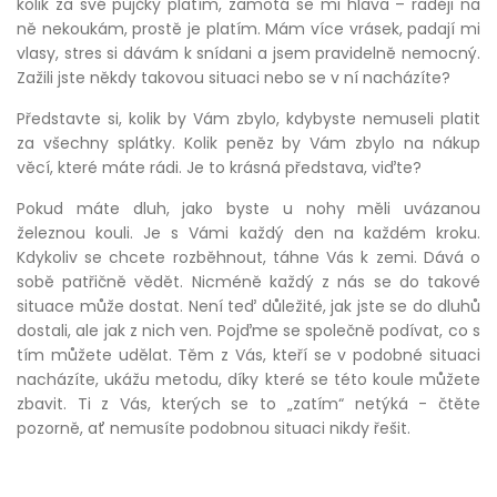
kolik za své půjčky platím, zamotá se mi hlava – raději na
ně nekoukám, prostě je platím. Mám více vrásek, padají mi
vlasy, stres si dávám k snídani a jsem pravidelně nemocný.
Zažili jste někdy takovou situaci nebo se v ní nacházíte?
Představte si, kolik by Vám zbylo, kdybyste nemuseli platit
za všechny splátky. Kolik peněz by Vám zbylo na nákup
věcí, které máte rádi. Je to krásná představa, viďte?
Pokud máte dluh, jako byste u nohy měli uvázanou
železnou kouli. Je s Vámi každý den na každém kroku.
Kdykoliv se chcete rozběhnout, táhne Vás k zemi. Dává o
sobě patřičně vědět. Nicméně každý z nás se do takové
situace může dostat. Není teď důležité, jak jste se do dluhů
dostali, ale jak z nich ven. Pojďme se společně podívat, co s
tím můžete udělat. Těm z Vás, kteří se v podobné situaci
nacházíte, ukážu metodu, díky které se této koule můžete
zbavit. Ti z Vás, kterých se to „zatím“ netýká - čtěte
pozorně, ať nemusíte podobnou situaci nikdy řešit.