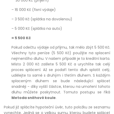
30 000 Kč (příjem)
– 16 000 Kč (fixní výdaje)
– 3 500 Kč (splátka na dovolenou)
– 5 000 Kč (splátka na auto)
= 5 500 Kč
Pokud odečtu výdaje od příjmu, tak mělo zbýt 5 500 Kč.
Všechny tyto peníze (5 500 Kč) použijte na splacení
nejmenšího dluhu. V našem případě je to kreditní karta.
Místo 2 000 Kč zašlete 5 500 Kč a urychlíte tak celý
proces splácení. Až se podaří tento dluh splatit celý,
udělejte to samé s druhým i třetím dluhem. S každým
splaceným dluhem se bude následující splácet
snadněji - díky vyšší částce, kterou na umoření tohoto
dluhu můžete poskytnout. Tomuto postupu se říká
Metoda sněhové koule
.
Pokud již splácíte hypoteční úvěr, tuto položku ze seznamu
vynechte. Jedná se o velkou sumu, kterou budete splácet