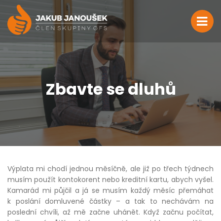
Zbavte se dluhů
Výplata mi chodí jednou měsíčně, ale již po třech týdnech
musím použít kontokorent nebo kreditní kartu, abych vyšel.
Kamarád mi půjčil a já se musím každý měsíc přemáhat
k poslání domluvené částky – a tak to nechávám na
poslední chvíli, až mě začne uhánět. Když začnu počítat,