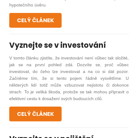
hypotečního úvěru.
CELÝ ČLÁNEK
Vyznejte se v investování
V tomto článku zjistíte, že investování není vůbec tak složité,
jak se na první pohled zdá. Dozvíte se, proč vůbec
investovat, do čeho lze investovat a na co si dát pozor.
Začněme tím, že si tento pojem řádně vysvětlíme. U
některých lidí totiž může vzbuzovat nejistotu či dokonce
strach. To je veliká škoda, protože se tak mohou připravit o
efektivní cestu k dosažení svých budoucích cílů.
CELÝ ČLÁNEK