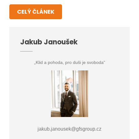
CELÝ ČLÁNEK
Jakub Janoušek
„Klid a pohoda, pro duši je svoboda“
jakub.janousek@gfsgroup.cz