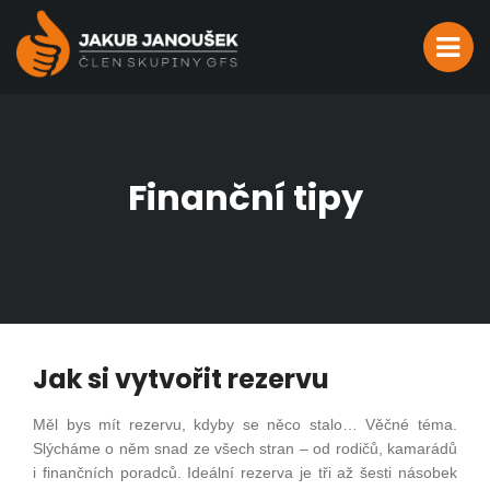
Finanční tipy
Jak si vytvořit rezervu
Měl bys mít rezervu, kdyby se něco stalo… Věčné téma.
Slýcháme o něm snad ze všech stran – od rodičů, kamarádů
i finančních poradců. Ideální rezerva je tři až šesti násobek