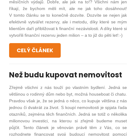
měsíčních výdajů. Dobře, ale jak na to!? Všichni nám jen
říkají, že bychom měli mít, ale ne jak toho dosáhnout!
V tomto článku se to konečně dozvíte. Dozvíte se nejen jak
efektivně vytvářet rezervy, ale i metodu, díky které se mým
klientům daří přibližovat k finanční nezávislosti. A díky které si
vytvořili finanční rezervu jeden milion – a to již do pěti let!:-)
CELÝ ČLÁNEK
Než budu kupovat nemovitost
Zřejmě všichni z nás touží po vlastním bydlení. Jedná se
většinou o rodinný dům nebo byt, možná houseboat či chatu.
Pravdou však je, že se jedná o něco, co kupuje většina z nás
jednou či dvakrát za život. S koupí nemovitosti je spjata řada
otazníků, zejména těch finančních. Jedná se totiž o několika
milionovou investici, na kterou si zřejmě budeme muset
půjčit. Tento článek je věnován právě těm z Vás, co se
rozhodnete financovat svoji budoucí nemovitost pomocí