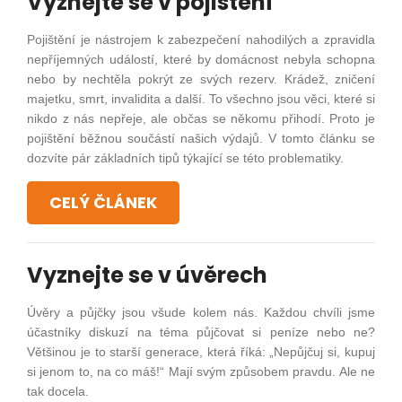
Vyznejte se v pojištění
Pojištění je nástrojem k zabezpečení nahodilých a zpravidla
nepříjemných událostí, které by domácnost nebyla schopna
nebo by nechtěla pokrýt ze svých rezerv. Krádež, zničení
majetku, smrt, invalidita a další. To všechno jsou věci, které si
nikdo z nás nepřeje, ale občas se někomu přihodí. Proto je
pojištění běžnou součástí našich výdajů. V tomto článku se
dozvíte pár základních tipů týkající se této problematiky.
CELÝ ČLÁNEK
Vyznejte se v úvěrech
Úvěry a půjčky jsou všude kolem nás. Každou chvíli jsme
účastníky diskuzí na téma půjčovat si peníze nebo ne?
Většinou je to starší generace, která říká: „Nepůjčuj si, kupuj
si jenom to, na co máš!“ Mají svým způsobem pravdu. Ale ne
tak docela.